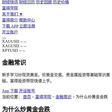
财经快讯
财经日历
历史回顾
历史价格
富得学院
关于我们
▼
富得简介
帮助中心
下载 APP
立即注册
开立账户
XAUUSD
--
--
XAGUSD
--
--
XPTUSD
--
--
金融常识
新手学习炒现货黄金、伦敦金交易、贵金属投资等基础常识基
础，富得投资带您快速上手。
App 下载
开设账号
当前位置：
首页
>
富得学院
>
金融常识
>
为什么炒黄金会跌
为什么炒黄金会跌