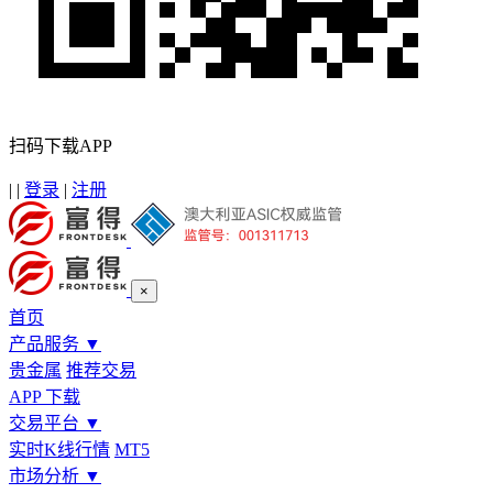
扫码下载APP
|
|
登录
|
注册
×
首页
产品服务
▼
贵金属
推荐交易
APP 下载
交易平台
▼
实时K线行情
MT5
市场分析
▼