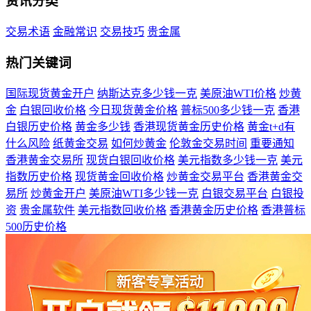
资讯分类
交易术语
金融常识
交易技巧
贵金属
热门关键词
国际现货黄金开户
纳斯达克多少钱一克
美原油WTI价格
炒黄
金
白银回收价格
今日现货黄金价格
普标500多少钱一克
香港
白银历史价格
黄金多少钱
香港现货黄金历史价格
黄金t+d有
什么风险
纸黄金交易
如何炒黄金
伦敦金交易时间
重要通知
香港黄金交易所
现货白银回收价格
美元指数多少钱一克
美元
指数历史价格
现货黄金回收价格
炒黄金交易平台
香港黄金交
易所
炒黄金开户
美原油WTI多少钱一克
白银交易平台
白银投
资
贵金属软件
美元指数回收价格
香港黄金历史价格
香港普标
500历史价格