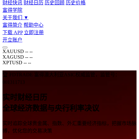
财经快讯
财经日历
历史回顾
历史价格
富得学院
关于我们
▼
富得简介
帮助中心
下载 APP
立即注册
开立账户
XAUUSD
--
--
XAGUSD
--
--
XPTUSD
--
--
🏆 FDTRADE 富得澳大利亚ASIC权威监管，监管号：
001311713
实时财经日历
全球经济数据与央行利率决议
实时追踪全球贵金属、指数、外汇重要经济指标，把握市场脉
搏，优化您的交易决策