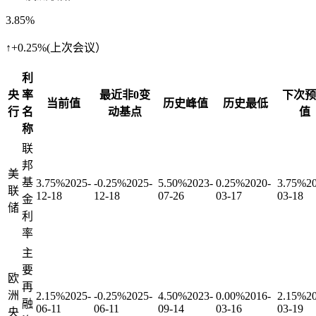
3.85%
↑+0.25%(上次会议）
利
央
率
最近非0变
下次预
当前值
历史峰值
历史最低
行
名
动基点
值
称
联
邦
美
基
3.75%
2025-
-0.25%
2025-
5.50%
2023-
0.25%
2020-
3.75%
2
联
12-18
12-18
07-26
03-17
03-18
金
储
利
率
主
要
欧
再
洲
2.15%
2025-
-0.25%
2025-
4.50%
2023-
0.00%
2016-
2.15%
2
融
06-11
06-11
09-14
03-16
03-19
央