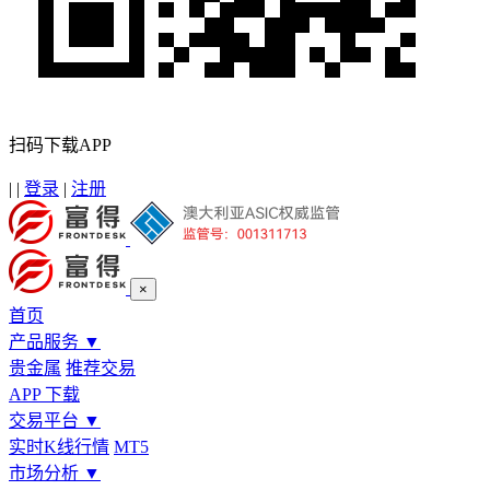
扫码下载APP
|
|
登录
|
注册
×
首页
产品服务
▼
贵金属
推荐交易
APP 下载
交易平台
▼
实时K线行情
MT5
市场分析
▼