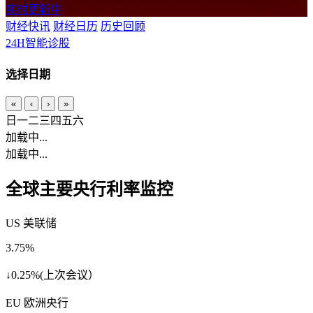
实时更新中
财经快讯
财经日历
历史回顾
24H智能诊股
选择日期
«
‹
›
»
日
一
二
三
四
五
六
加载中...
加载中...
全球主要央行利率监控
US 美联储
3.75%
↓0.25%(上次会议）
EU 欧洲央行