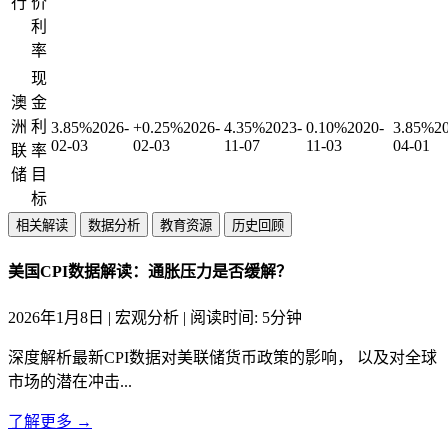
行
价
利
率
现
澳
金
洲
利
3.85%
2026-
+0.25%
2026-
4.35%
2023-
0.10%
2020-
3.85%
2
02-03
02-03
11-07
11-03
04-01
联
率
储
目
标
相关解读
数据分析
教育资源
历史回顾
美国CPI数据解读：通胀压力是否缓解？
2026年1月8日 | 宏观分析 | 阅读时间: 5分钟
深度解析最新CPI数据对美联储货币政策的影响， 以及对全球
市场的潜在冲击...
了解更多 →