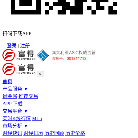
扫码下载APP
|
|
登录
|
注册
×
首页
产品服务
▼
贵金属
推荐交易
APP 下载
交易平台
▼
实时K线行情
MT5
市场分析
▼
财经快讯
财经日历
历史回顾
历史价格