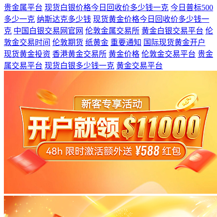
贵金属平台
现货白银价格今日回收价多少钱一克
今日普标500
多少一克
纳斯达克多少钱
现货黄金价格今日回收价多少钱一
克
中国白银交易网官网
伦敦金属交易所
黄金白银交易平台
伦
敦金交易时间
伦敦期货
纸黄金
重要通知
国际现货黄金开户
现货黄金投资
香港黄金交易所
黄金价格
伦敦金交易平台
贵金
属交易平台
现货白银多少钱一克
黄金交易平台