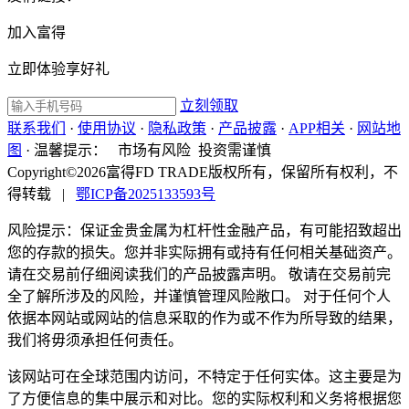
加入富得
立即体验享好礼
立刻领取
联系我们
·
使用协议
·
隐私政策
·
产品披露
·
APP相关
·
网站地
图
·
温馨提示：
市场有风险 投资需谨慎
Copyright©2026富得FD TRADE版权所有，保留所有权利，不
得转载
|
鄂ICP备2025133593号
风险提示：保证金贵金属为杠杆性金融产品，有可能招致超出
您的存款的损失。您并非实际拥有或持有任何相关基础资产。
请在交易前仔细阅读我们的产品披露声明。 敬请在交易前完
全了解所涉及的风险，并谨慎管理风险敞口。 对于任何个人
依据本网站或网站的信息采取的作为或不作为所导致的结果，
我们将毋须承担任何责任。
该网站可在全球范围内访问，不特定于任何实体。这主要是为
了方便信息的集中展示和对比。您的实际权利和义务将根据您