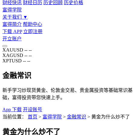
财经快讯
财经日历
历史回顾
历史价格
富得学院
关于我们
▼
富得简介
帮助中心
下载 APP
立即注册
开立账户
XAUUSD
--
--
XAGUSD
--
--
XPTUSD
--
--
金融常识
新手学习炒现货黄金、伦敦金交易、贵金属投资等基础常识基
础，富得投资带您快速上手。
App 下载
开设账号
当前位置：
首页
>
富得学院
>
金融常识
>
黄金为什么炒不了
黄金为什么炒不了