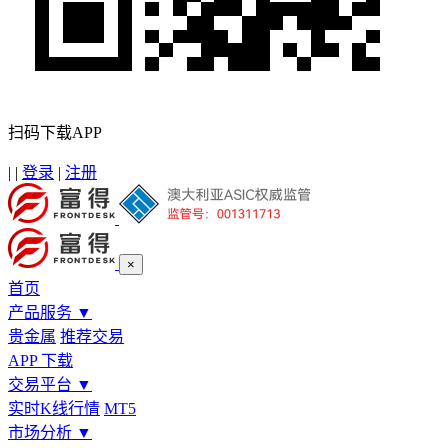
扫码下载APP
|
|
登录
|
注册
×
首页
产品服务
▼
贵金属
推荐交易
APP 下载
交易平台
▼
实时K线行情
MT5
市场分析
▼