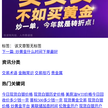
标签：
该文章暂无标签
下一篇:
炒黄金什么时间下单最好
资讯分类
交易术语
金融常识
交易技巧
贵金属
热门关键词
今日现货白银价格
现货白银历史价格
美原油WTI价格今日回
收价多少钱一克
普标500多少钱一克
现货黄金交易
现货白银
价格
炒黄金平台
美联储加息时间
伦敦金开户
现货白银开户