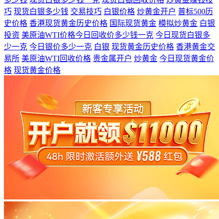
巧
现货白银多少钱
交易技巧
白银价格
炒黄金开户
普标500历
史价格
香港现货黄金历史价格
国际现货黄金
模拟炒黄金
白银
投资
美原油WTI价格今日回收价多少钱一克
今日现货白银多
少一克
今日银价多少一克
白银
现货黄金历史价格
香港黄金交
易所
美原油WTI回收价格
贵金属开户
炒黄金
今日现货黄金价
格
现货黄金价格