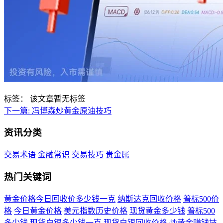
标签：
该文章暂无标签
下一篇:
冯博森炒黄金原油技巧
资讯分类
交易术语
金融常识
交易技巧
贵金属
热门关键词
黄金价格今日回收价多少钱一克
纳斯达克回收价格
普标500价
格
今日黄金价格
美元指数历史价格
现货黄金多少钱
普标500
多少钱
现货白银多少钱一克
现货白银回收价格
炒黄金赚钱技