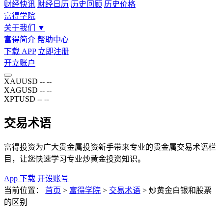
财经快讯
财经日历
历史回顾
历史价格
富得学院
关于我们
▼
富得简介
帮助中心
下载 APP
立即注册
开立账户
XAUUSD
--
--
XAGUSD
--
--
XPTUSD
--
--
交易术语
富得投资为广大贵金属投资新手带来专业的贵金属交易术语栏
目，让您快速学习专业炒黄金投资知识。
App 下载
开设账号
当前位置：
首页
>
富得学院
>
交易术语
>
炒黄金白银和股票
的区别