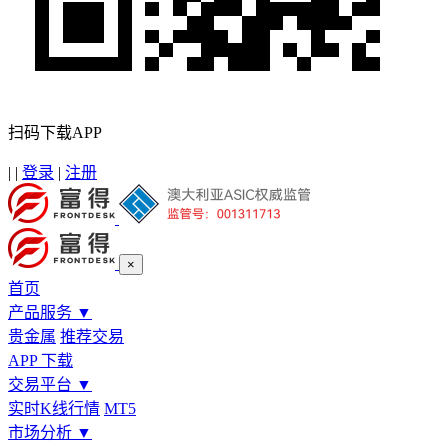
扫码下载APP
|
|
登录
|
注册
×
首页
产品服务
▼
贵金属
推荐交易
APP 下载
交易平台
▼
实时K线行情
MT5
市场分析
▼