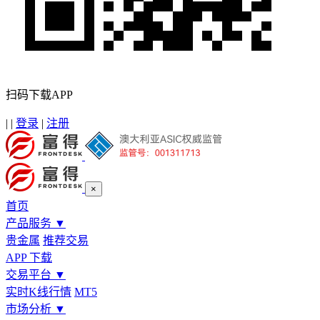
扫码下载APP
|
|
登录
|
注册
×
首页
产品服务
▼
贵金属
推荐交易
APP 下载
交易平台
▼
实时K线行情
MT5
市场分析
▼