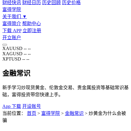
财经快讯
财经日历
历史回顾
历史价格
富得学院
关于我们
▼
富得简介
帮助中心
下载 APP
立即注册
开立账户
XAUUSD
--
--
XAGUSD
--
--
XPTUSD
--
--
金融常识
新手学习炒现货黄金、伦敦金交易、贵金属投资等基础常识基
础，富得投资带您快速上手。
App 下载
开设账号
当前位置：
首页
>
富得学院
>
金融常识
>
炒黄金为什么会被
骗