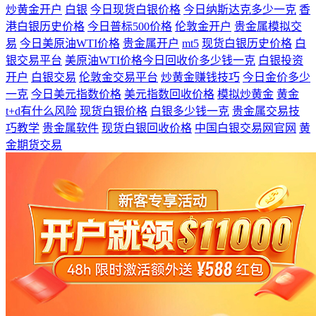
炒黄金开户
白银
今日现货白银价格
今日纳斯达克多少一克
香
港白银历史价格
今日普标500价格
伦敦金开户
贵金属模拟交
易
今日美原油WTI价格
贵金属开户
mt5
现货白银历史价格
白
银交易平台
美原油WTI价格今日回收价多少钱一克
白银投资
开户
白银交易
伦敦金交易平台
炒黄金赚钱技巧
今日金价多少
一克
今日美元指数价格
美元指数回收价格
模拟炒黄金
黄金
t+d有什么风险
现货白银价格
白银多少钱一克
贵金属交易技
巧教学
贵金属软件
现货白银回收价格
中国白银交易网官网
黄
金期货交易