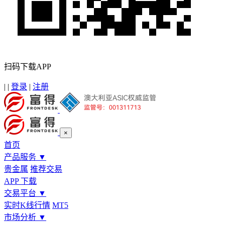
扫码下载APP
|
|
登录
|
注册
×
首页
产品服务
▼
贵金属
推荐交易
APP 下载
交易平台
▼
实时K线行情
MT5
市场分析
▼