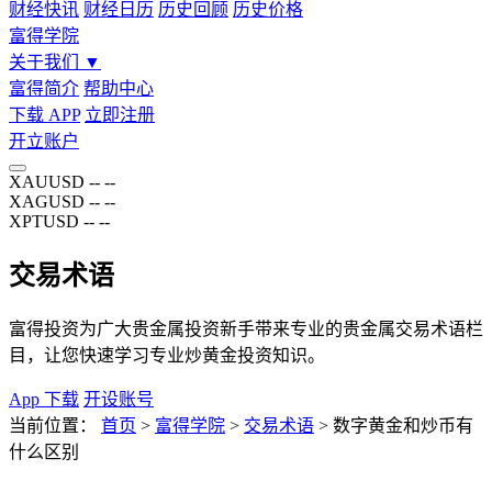
财经快讯
财经日历
历史回顾
历史价格
富得学院
关于我们
▼
富得简介
帮助中心
下载 APP
立即注册
开立账户
XAUUSD
--
--
XAGUSD
--
--
XPTUSD
--
--
交易术语
富得投资为广大贵金属投资新手带来专业的贵金属交易术语栏
目，让您快速学习专业炒黄金投资知识。
App 下载
开设账号
当前位置：
首页
>
富得学院
>
交易术语
>
数字黄金和炒币有
什么区别