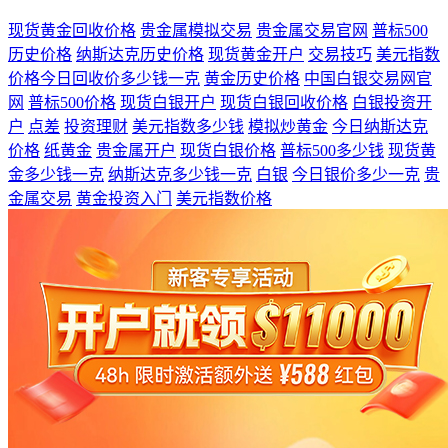
现货黄金回收价格
贵金属模拟交易
贵金属交易官网
普标500
历史价格
纳斯达克历史价格
现货黄金开户
交易技巧
美元指数
价格今日回收价多少钱一克
黄金历史价格
中国白银交易网官
网
普标500价格
现货白银开户
现货白银回收价格
白银投资开
户
点差
投资理财
美元指数多少钱
模拟炒黄金
今日纳斯达克
价格
纸黄金
贵金属开户
现货白银价格
普标500多少钱
现货黄
金多少钱一克
纳斯达克多少钱一克
白银
今日银价多少一克
贵
金属交易
黄金投资入门
美元指数价格