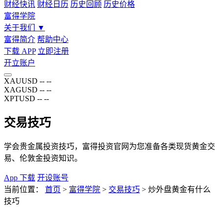
财经快讯
财经日历
历史回顾
历史价格
富得学院
关于我们
▼
富得简介
帮助中心
下载 APP
立即注册
开立账户
XAUUSD
--
--
XAGUSD
--
--
XPTUSD
--
--
交易技巧
学会贵金属投资技巧，富得投资官网为您准备各类现货黄金交
易、伦敦金投资知识。
App 下载
开设账号
当前位置：
首页
>
富得学院
>
交易技巧
>
炒外盘黄金有什么
技巧