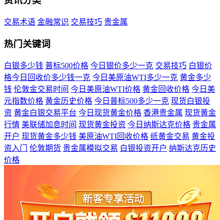
资讯分类
交易术语
金融常识
交易技巧
贵金属
热门关键词
白银多少钱
普标500价格
今日银价多少一克
交易技巧
白银价
格今日回收价多少钱一克
今日美原油WTI多少一克
黄金多少
钱
伦敦金交易时间
今日美原油WTI价格
黄金回收价格
今日美
元指数价格
黄金历史价格
今日普标500多少一克
现货白银投
资
黄金白银交易平台
今日现货黄金价格
香港贵金属
现货黄金
行情
美联储加息时间
现货黄金投资
今日纳斯达克价格
贵金属
开户
现货黄金多少钱
美原油WTI回收价格
纸黄金交易
黄金投
资入门
伦敦期货
贵金属模拟交易
白银投资开户
纳斯达克历史
价格