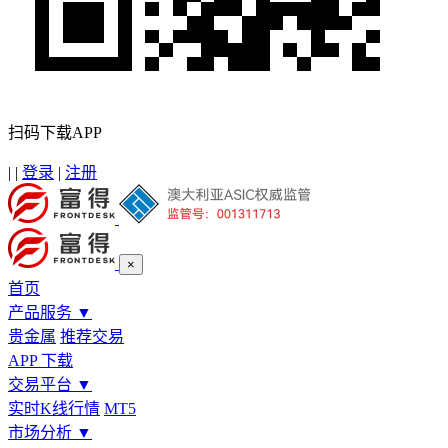
扫码下载APP
|
|
登录
|
注册
×
首页
产品服务
▼
贵金属
推荐交易
APP 下载
交易平台
▼
实时K线行情
MT5
市场分析
▼