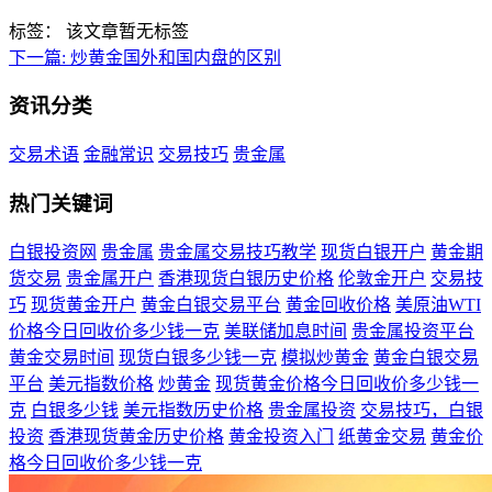
标签：
该文章暂无标签
下一篇:
炒黄金国外和国内盘的区别
资讯分类
交易术语
金融常识
交易技巧
贵金属
热门关键词
白银投资网
贵金属
贵金属交易技巧教学
现货白银开户
黄金期
货交易
贵金属开户
香港现货白银历史价格
伦敦金开户
交易技
巧
现货黄金开户
黄金白银交易平台
黄金回收价格
美原油WTI
价格今日回收价多少钱一克
美联储加息时间
贵金属投资平台
黄金交易时间
现货白银多少钱一克
模拟炒黄金
黄金白银交易
平台
美元指数价格
炒黄金
现货黄金价格今日回收价多少钱一
克
白银多少钱
美元指数历史价格
贵金属投资
交易技巧，白银
投资
香港现货黄金历史价格
黄金投资入门
纸黄金交易
黄金价
格今日回收价多少钱一克