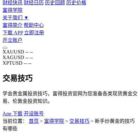
财经快讯
财经日历
历史回顾
历史价格
富得学院
关于我们
▼
富得简介
帮助中心
下载 APP
立即注册
开立账户
XAUUSD
--
--
XAGUSD
--
--
XPTUSD
--
--
交易技巧
学会贵金属投资技巧，富得投资官网为您准备各类现货黄金交
易、伦敦金投资知识。
App 下载
开设账号
当前位置：
首页
>
富得学院
>
交易技巧
>
新手炒黄金的技巧
有哪些