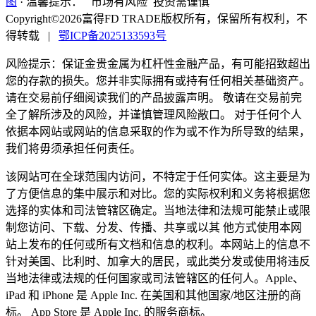
图
·
温馨提示：
市场有风险 投资需谨慎
Copyright©2026富得FD TRADE版权所有，保留所有权利，不
得转载
|
鄂ICP备2025133593号
风险提示：保证金贵金属为杠杆性金融产品，有可能招致超出
您的存款的损失。您并非实际拥有或持有任何相关基础资产。
请在交易前仔细阅读我们的产品披露声明。 敬请在交易前完
全了解所涉及的风险，并谨慎管理风险敞口。 对于任何个人
依据本网站或网站的信息采取的作为或不作为所导致的结果，
我们将毋须承担任何责任。
该网站可在全球范围内访问，不特定于任何实体。这主要是为
了方便信息的集中展示和对比。您的实际权利和义务将根据您
选择的实体和司法管辖区确定。当地法律和法规可能禁止或限
制您访问、下载、分发、传播、共享或以其 他方式使用本网
站上发布的任何或所有文档和信息的权利。本网站上的信息不
针对美国、比利时、加拿大的居民，或此类分发或使用将违反
当地法律或法规的任何国家或司法管辖区的任何人。Apple、
iPad 和 iPhone 是 Apple Inc. 在美国和其他国家/地区注册的商
标。 App Store 是 Apple Inc. 的服务商标。