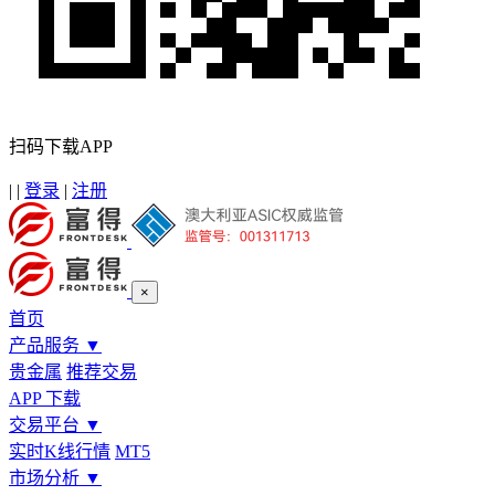
扫码下载APP
|
|
登录
|
注册
×
首页
产品服务
▼
贵金属
推荐交易
APP 下载
交易平台
▼
实时K线行情
MT5
市场分析
▼