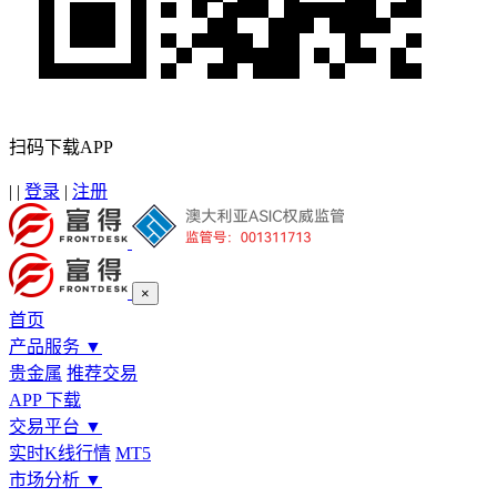
扫码下载APP
|
|
登录
|
注册
×
首页
产品服务
▼
贵金属
推荐交易
APP 下载
交易平台
▼
实时K线行情
MT5
市场分析
▼