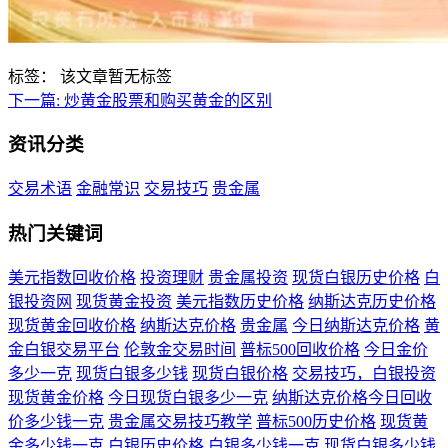
标签：
该文章暂无标签
下一篇:
炒黄金股票和购买黄金的区别
资讯分类
交易术语
金融常识
交易技巧
贵金属
热门关键词
美元指数回收价格
投资理财
贵金属投资
现货白银历史价格
白
银投资网
现货黄金投资
美元指数历史价格
纳斯达克历史价格
现货黄金回收价格
纳斯达克价格
贵金属
今日纳斯达克价格
黄
金白银交易平台
伦敦金交易时间
普标500回收价格
今日金价
多少一克
现货白银多少钱
现货白银价格
交易技巧，白银投资
现货黄金价格
今日现货白银多少一克
纳斯达克价格今日回收
价多少钱一克
贵金属交易技巧教学
普标500历史价格
现货黄
金多少钱一克
白银历史价格
白银多少钱一克
现货白银多少钱