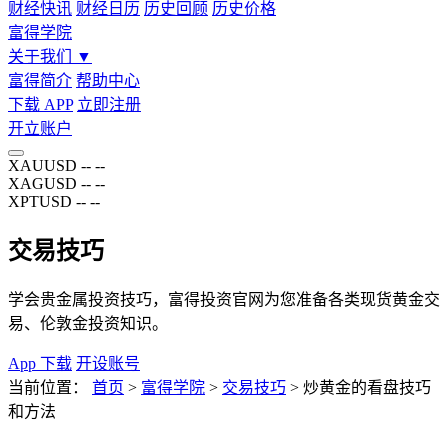
财经快讯
财经日历
历史回顾
历史价格
富得学院
关于我们
▼
富得简介
帮助中心
下载 APP
立即注册
开立账户
XAUUSD
--
--
XAGUSD
--
--
XPTUSD
--
--
交易技巧
学会贵金属投资技巧，富得投资官网为您准备各类现货黄金交
易、伦敦金投资知识。
App 下载
开设账号
当前位置：
首页
>
富得学院
>
交易技巧
>
炒黄金的看盘技巧
和方法