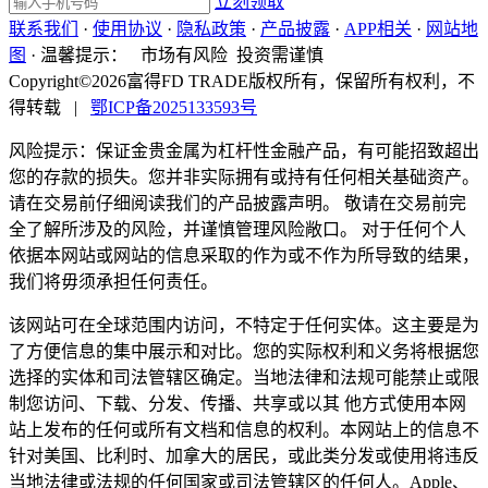
立刻领取
联系我们
·
使用协议
·
隐私政策
·
产品披露
·
APP相关
·
网站地
图
·
温馨提示：
市场有风险 投资需谨慎
Copyright©2026富得FD TRADE版权所有，保留所有权利，不
得转载
|
鄂ICP备2025133593号
风险提示：保证金贵金属为杠杆性金融产品，有可能招致超出
您的存款的损失。您并非实际拥有或持有任何相关基础资产。
请在交易前仔细阅读我们的产品披露声明。 敬请在交易前完
全了解所涉及的风险，并谨慎管理风险敞口。 对于任何个人
依据本网站或网站的信息采取的作为或不作为所导致的结果，
我们将毋须承担任何责任。
该网站可在全球范围内访问，不特定于任何实体。这主要是为
了方便信息的集中展示和对比。您的实际权利和义务将根据您
选择的实体和司法管辖区确定。当地法律和法规可能禁止或限
制您访问、下载、分发、传播、共享或以其 他方式使用本网
站上发布的任何或所有文档和信息的权利。本网站上的信息不
针对美国、比利时、加拿大的居民，或此类分发或使用将违反
当地法律或法规的任何国家或司法管辖区的任何人。Apple、