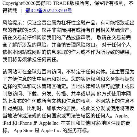
Copyright©2026富得FD TRADE版权所有，保留所有权利，不
得转载
|
鄂ICP备2025133593号
风险提示：保证金贵金属为杠杆性金融产品，有可能招致超出
您的存款的损失。您并非实际拥有或持有任何相关基础资产。
请在交易前仔细阅读我们的产品披露声明。 敬请在交易前完
全了解所涉及的风险，并谨慎管理风险敞口。 对于任何个人
依据本网站或网站的信息采取的作为或不作为所导致的结果，
我们将毋须承担任何责任。
该网站可在全球范围内访问，不特定于任何实体。这主要是为
了方便信息的集中展示和对比。您的实际权利和义务将根据您
选择的实体和司法管辖区确定。当地法律和法规可能禁止或限
制您访问、下载、分发、传播、共享或以其 他方式使用本网
站上发布的任何或所有文档和信息的权利。本网站上的信息不
针对美国、比利时、加拿大的居民，或此类分发或使用将违反
当地法律或法规的任何国家或司法管辖区的任何人。Apple、
iPad 和 iPhone 是 Apple Inc. 在美国和其他国家/地区注册的商
标。 App Store 是 Apple Inc. 的服务商标。