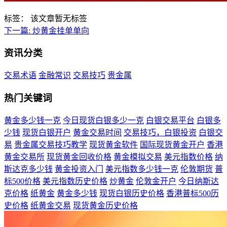
标签：
该文章暂无标签
下一篇:
炒黄金挂单单向
资讯分类
交易术语
金融常识
交易技巧
贵金属
热门关键词
黄金多少钱一克
今日现货白银多少一克
白银交易平台
白银多
少钱
现货白银开户
黄金交易时间
交易技巧，白银投资
白银交
易
贵金属交易技巧教学
现货黄金软件
国际现货黄金开户
香港
黄金交易所
现货黄金回收价格
黄金模拟交易
美元指数价格
纳
斯达克多少钱
黄金投资入门
美元指数多少钱一克
伦敦期货
普
标500价格
美元指数历史价格
炒黄金
伦敦金开户
今日纳斯达
克价格
纸黄金
黄金多少钱
现货白银历史价格
香港普标500历
史价格
纸黄金交易
现货黄金历史价格