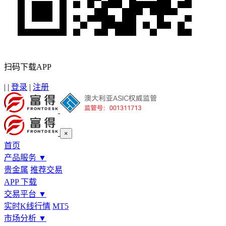
扫码下载APP
|
|
登录
|
注册
×
首页
产品服务
▼
贵金属
推荐交易
APP 下载
交易平台
▼
实时K线行情
MT5
市场分析
▼