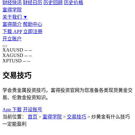
财经快讯
财经日历
历史回顾
历史价格
富得学院
关于我们
▼
富得简介
帮助中心
下载 APP
立即注册
开立账户
XAUUSD
--
--
XAGUSD
--
--
XPTUSD
--
--
交易技巧
学会贵金属投资技巧，富得投资官网为您准备各类现货黄金交
易、伦敦金投资知识。
App 下载
开设账号
当前位置：
首页
>
富得学院
>
交易技巧
>
炒黄金有什么技巧
一定能盈利