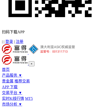
扫码下载APP
|
|
登录
|
注册
×
首页
产品服务
▼
贵金属
推荐交易
APP 下载
交易平台
▼
实时K线行情
MT5
市场分析
▼