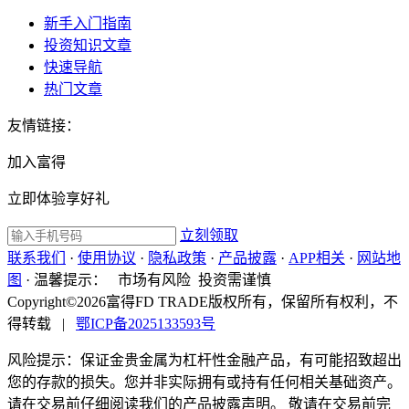
新手入门指南
投资知识文章
快速导航
热门文章
友情链接：
加入富得
立即体验享好礼
立刻领取
联系我们
·
使用协议
·
隐私政策
·
产品披露
·
APP相关
·
网站地
图
·
温馨提示：
市场有风险 投资需谨慎
Copyright©2026富得FD TRADE版权所有，保留所有权利，不
得转载
|
鄂ICP备2025133593号
风险提示：保证金贵金属为杠杆性金融产品，有可能招致超出
您的存款的损失。您并非实际拥有或持有任何相关基础资产。
请在交易前仔细阅读我们的产品披露声明。 敬请在交易前完