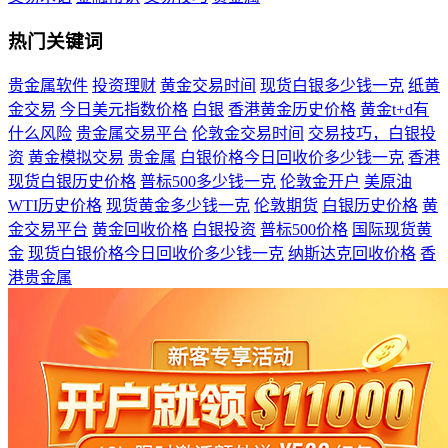
热门关键词
贵金属软件
投资理财
黄金交易时间
现货白银多少钱一克
纸黄
金交易
今日美元指数价格
白银
香港黄金历史价格
黄金t+d有
什么风险
贵金属交易平台
伦敦金交易时间
交易技巧，白银投
资
黄金模拟交易
贵金属
白银价格今日回收价多少钱一克
香港
现货白银历史价格
普标500多少钱一克
伦敦金开户
美原油
WTI历史价格
现货黄金多少钱一克
伦敦期货
白银历史价格
黄
金交易平台
黄金回收价格
白银投资
普标500价格
国际现货黄
金
现货白银价格今日回收价多少钱一克
纳斯达克回收价格
香
港贵金属