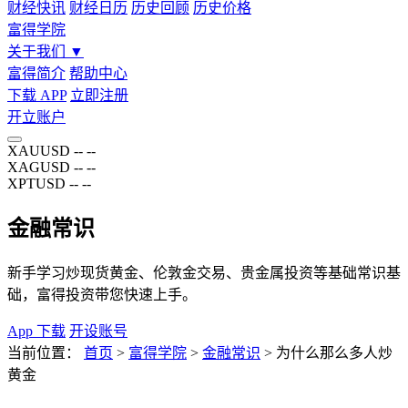
财经快讯
财经日历
历史回顾
历史价格
富得学院
关于我们
▼
富得简介
帮助中心
下载 APP
立即注册
开立账户
XAUUSD
--
--
XAGUSD
--
--
XPTUSD
--
--
金融常识
新手学习炒现货黄金、伦敦金交易、贵金属投资等基础常识基
础，富得投资带您快速上手。
App 下载
开设账号
当前位置：
首页
>
富得学院
>
金融常识
>
为什么那么多人炒
黄金