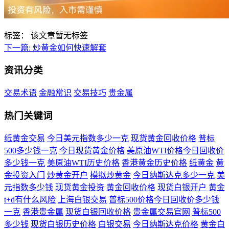
标签：
该文章暂无标签
下一篇:
炒黄金如何快速解套
资讯分类
交易术语
金融常识
交易技巧
贵金属
热门关键词
纸黄金交易
今日美元指数多少一克
现货黄金回收价格
普标
500多少钱一克
今日现货黄金价格
美原油WTI价格今日回收价
多少钱一克
美原油WTI历史价格
香港黄金历史价格
纸黄金
黄
金投资入门
炒黄金开户
模拟炒黄金
今日纳斯达克多少一克
美
元指数多少钱
现货黄金投资
黄金回收价格
现货白银开户
黄金
t+d有什么风险
上海白银交易
普标500价格今日回收价多少钱
一克
香港贵金属
现货白银回收价格
贵金属交易官网
普标500
多少钱
现货白银历史价格
白银交易
今日纳斯达克价格
黄金白