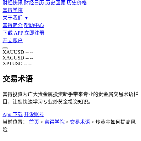
财经快讯
财经日历
历史回顾
历史价格
富得学院
关于我们
▼
富得简介
帮助中心
下载 APP
立即注册
开立账户
XAUUSD
--
--
XAGUSD
--
--
XPTUSD
--
--
交易术语
富得投资为广大贵金属投资新手带来专业的贵金属交易术语栏
目，让您快速学习专业炒黄金投资知识。
App 下载
开设账号
当前位置：
首页
>
富得学院
>
交易术语
>
炒黄金如何提高风
险