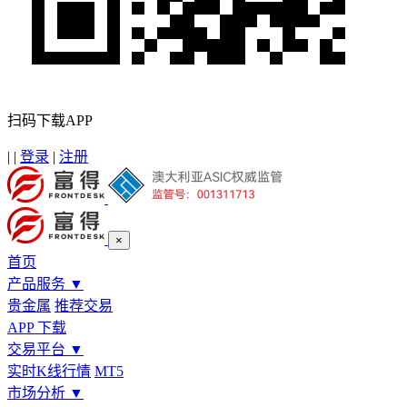
扫码下载APP
|
|
登录
|
注册
×
首页
产品服务
▼
贵金属
推荐交易
APP 下载
交易平台
▼
实时K线行情
MT5
市场分析
▼