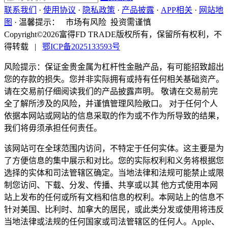
联系我们
·
使用协议
·
隐私政策
·
产品披露
·
APP相关
·
网站地
图
·
温馨提示：
市场有风险 投资需谨慎
Copyright©2026富得FD TRADE版权所有，保留所有权利，不
得转载
|
鄂ICP备2025133593号
风险提示：保证金贵金属为杠杆性金融产品，有可能招致超出
您的存款的损失。您并非实际拥有或持有任何相关基础资产。
请在交易前仔细阅读我们的产品披露声明。 敬请在交易前完
全了解所涉及的风险，并谨慎管理风险敞口。 对于任何个人
依据本网站或网站的信息采取的作为或不作为所导致的结果，
我们将毋须承担任何责任。
该网站可在全球范围内访问，不特定于任何实体。这主要是为
了方便信息的集中展示和对比。您的实际权利和义务将根据您
选择的实体和司法管辖区确定。当地法律和法规可能禁止或限
制您访问、下载、分发、传播、共享或以其 他方式使用本网
站上发布的任何或所有文档和信息的权利。本网站上的信息不
针对美国、比利时、加拿大的居民，或此类分发或使用将违反
当地法律或法规的任何国家或司法管辖区的任何人。Apple、