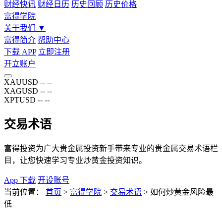
财经快讯
财经日历
历史回顾
历史价格
富得学院
关于我们
▼
富得简介
帮助中心
下载 APP
立即注册
开立账户
XAUUSD
--
--
XAGUSD
--
--
XPTUSD
--
--
交易术语
富得投资为广大贵金属投资新手带来专业的贵金属交易术语栏
目，让您快速学习专业炒黄金投资知识。
App 下载
开设账号
当前位置：
首页
>
富得学院
>
交易术语
>
如何炒黄金风险最
低