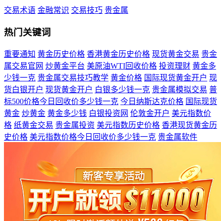
交易术语
金融常识
交易技巧
贵金属
热门关键词
重要通知
黄金历史价格
香港黄金历史价格
现货黄金交易
贵金
属交易官网
炒黄金平台
美原油WTI回收价格
投资理财
黄金多
少钱一克
贵金属交易技巧教学
黄金价格
国际现货黄金开户
现
货白银开户
现货黄金开户
白银多少钱一克
贵金属模拟交易
普
标500价格今日回收价多少钱一克
今日纳斯达克价格
国际现货
黄金
炒黄金
黄金多少钱
白银投资网
伦敦金开户
美元指数价
格
纸黄金交易
贵金属投资
美元指数历史价格
香港现货黄金历
史价格
美元指数价格今日回收价多少钱一克
贵金属软件