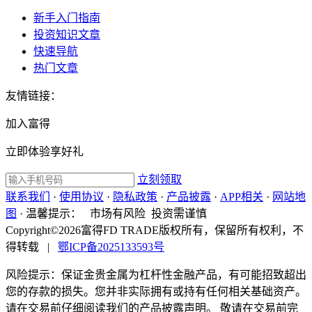
新手入门指南
投资知识文章
快速导航
热门文章
友情链接：
加入富得
立即体验享好礼
立刻领取
联系我们
·
使用协议
·
隐私政策
·
产品披露
·
APP相关
·
网站地
图
·
温馨提示：
市场有风险 投资需谨慎
Copyright©2026富得FD TRADE版权所有，保留所有权利，不
得转载
|
鄂ICP备2025133593号
风险提示：保证金贵金属为杠杆性金融产品，有可能招致超出
您的存款的损失。您并非实际拥有或持有任何相关基础资产。
请在交易前仔细阅读我们的产品披露声明。 敬请在交易前完