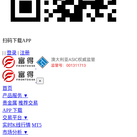
扫码下载APP
|
|
登录
|
注册
×
首页
产品服务
▼
贵金属
推荐交易
APP 下载
交易平台
▼
实时K线行情
MT5
市场分析
▼