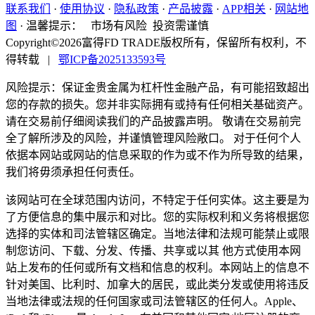
联系我们
·
使用协议
·
隐私政策
·
产品披露
·
APP相关
·
网站地
图
·
温馨提示：
市场有风险 投资需谨慎
Copyright©2026富得FD TRADE版权所有，保留所有权利，不
得转载
|
鄂ICP备2025133593号
风险提示：保证金贵金属为杠杆性金融产品，有可能招致超出
您的存款的损失。您并非实际拥有或持有任何相关基础资产。
请在交易前仔细阅读我们的产品披露声明。 敬请在交易前完
全了解所涉及的风险，并谨慎管理风险敞口。 对于任何个人
依据本网站或网站的信息采取的作为或不作为所导致的结果，
我们将毋须承担任何责任。
该网站可在全球范围内访问，不特定于任何实体。这主要是为
了方便信息的集中展示和对比。您的实际权利和义务将根据您
选择的实体和司法管辖区确定。当地法律和法规可能禁止或限
制您访问、下载、分发、传播、共享或以其 他方式使用本网
站上发布的任何或所有文档和信息的权利。本网站上的信息不
针对美国、比利时、加拿大的居民，或此类分发或使用将违反
当地法律或法规的任何国家或司法管辖区的任何人。Apple、