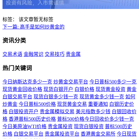
标签：
该文章暂无标签
下一篇:
高手是如何炒黄金的
资讯分类
交易术语
金融常识
交易技巧
贵金属
热门关键词
今日纳斯达克多少一克
炒黄金交易平台
今日普标500多少一克
现货黄金回收价格
现货白银开户
白银价格
现货黄金投资
黄金
白银交易平台
现货白银多少钱一克
现货黄金多少钱一克
如何
炒黄金
今日普标500价格
现货黄金交易
重要通知
白银历史价
格
白银投资开户
贵金属模拟交易
美元指数多少钱
白银回收价
格
香港普标500历史价格
普标500价格今日回收价多少钱一克
今日美原油WTI价格
贵金属投资
现货白银投资
普标500历史
价格
白银交易平台
贵金属投资平台
香港黄金交易所
今日现货