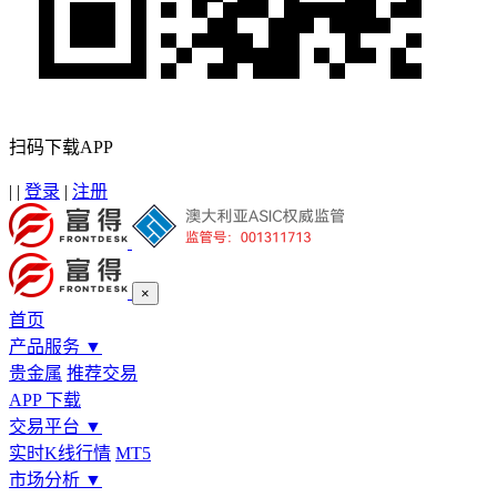
扫码下载APP
|
|
登录
|
注册
×
首页
产品服务
▼
贵金属
推荐交易
APP 下载
交易平台
▼
实时K线行情
MT5
市场分析
▼