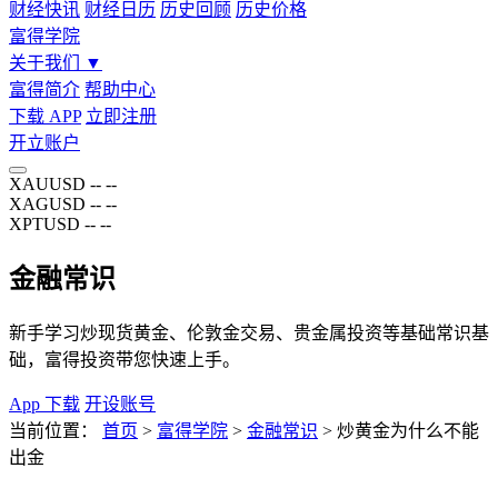
财经快讯
财经日历
历史回顾
历史价格
富得学院
关于我们
▼
富得简介
帮助中心
下载 APP
立即注册
开立账户
XAUUSD
--
--
XAGUSD
--
--
XPTUSD
--
--
金融常识
新手学习炒现货黄金、伦敦金交易、贵金属投资等基础常识基
础，富得投资带您快速上手。
App 下载
开设账号
当前位置：
首页
>
富得学院
>
金融常识
>
炒黄金为什么不能
出金