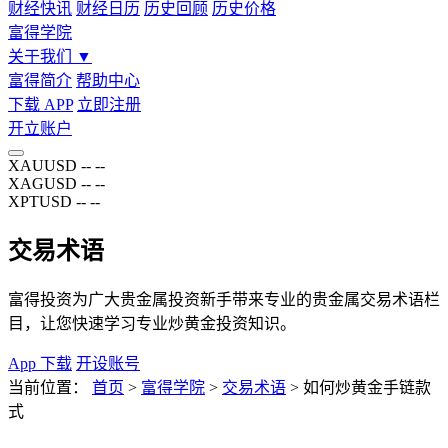
财经快讯
财经日历
历史回顾
历史价格
富得学院
关于我们
▼
富得简介
帮助中心
下载 APP
立即注册
开立账户
XAUUSD
--
--
XAGUSD
--
--
XPTUSD
--
--
交易术语
富得投资为广大贵金属投资新手带来专业的贵金属交易术语栏
目，让您快速学习专业炒黄金投资知识。
App 下载
开设账号
当前位置：
首页
>
富得学院
>
交易术语
>
如何炒黄金手链款
式