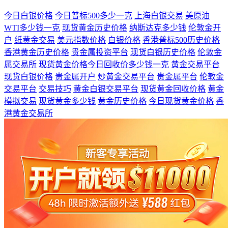
今日白银价格
今日普标500多少一克
上海白银交易
美原油
WTI多少钱一克
现货黄金历史价格
纳斯达克多少钱
伦敦金开
户
纸黄金交易
美元指数价格
白银价格
香港普标500历史价格
香港黄金历史价格
贵金属投资平台
现货白银历史价格
伦敦金
属交易所
现货黄金价格今日回收价多少钱一克
黄金交易平台
现货白银价格
贵金属开户
炒黄金交易平台
贵金属平台
伦敦金
交易平台
交易技巧
黄金白银交易平台
现货黄金回收价格
黄金
模拟交易
现货黄金多少钱
黄金历史价格
今日现货黄金价格
香
港黄金交易所