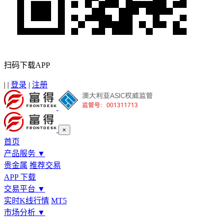
扫码下载APP
|
|
登录
|
注册
×
首页
产品服务
▼
贵金属
推荐交易
APP 下载
交易平台
▼
实时K线行情
MT5
市场分析
▼