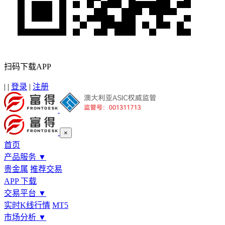
扫码下载APP
|
|
登录
|
注册
×
首页
产品服务
▼
贵金属
推荐交易
APP 下载
交易平台
▼
实时K线行情
MT5
市场分析
▼