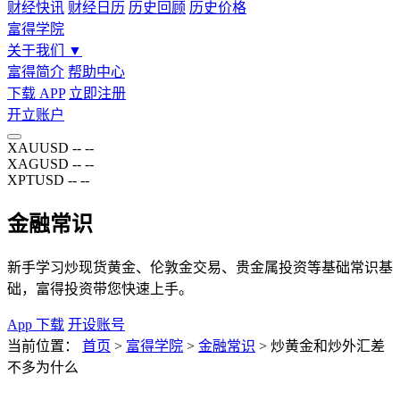
财经快讯
财经日历
历史回顾
历史价格
富得学院
关于我们
▼
富得简介
帮助中心
下载 APP
立即注册
开立账户
XAUUSD
--
--
XAGUSD
--
--
XPTUSD
--
--
金融常识
新手学习炒现货黄金、伦敦金交易、贵金属投资等基础常识基
础，富得投资带您快速上手。
App 下载
开设账号
当前位置：
首页
>
富得学院
>
金融常识
>
炒黄金和炒外汇差
不多为什么