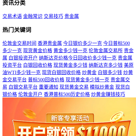
资讯分类
交易术语
金融常识
交易技巧
贵金属
热门关键词
伦敦金交易时间
香港贵金属
今日银价多少一克
今日普标500
多少一克
现货黄金价格
黄金多少钱一克
伦敦金属交易所
贵金
属
白银投资开户
纳斯达克价格今日回收价多少钱一克
贵金属
投资平台
白银回收价格
现货黄金多少钱
纳斯达克多少钱
美原
油WTI多少钱一克
现货白银回收价格
炒黄金
白银多少钱
炒黄
金交易平台
普标500回收价格
现货黄金多少钱一克
贵金属交
易
白银交易平台
重要通知
现货黄金交易
模拟炒黄金
现货白
银价格
伦敦金开户
香港普标500历史价格
炒黄金赚钱技巧