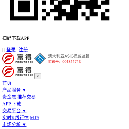
扫码下载APP
|
|
登录
|
注册
×
首页
产品服务
▼
贵金属
推荐交易
APP 下载
交易平台
▼
实时K线行情
MT5
市场分析
▼