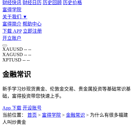
财经快讯
财经日历
历史回顾
历史价格
富得学院
关于我们
▼
富得简介
帮助中心
下载 APP
立即注册
开立账户
XAUUSD
--
--
XAGUSD
--
--
XPTUSD
--
--
金融常识
新手学习炒现货黄金、伦敦金交易、贵金属投资等基础常识基
础，富得投资带您快速上手。
App 下载
开设账号
当前位置：
首页
>
富得学院
>
金融常识
>
为什么有很多福建
人叫炒黄金