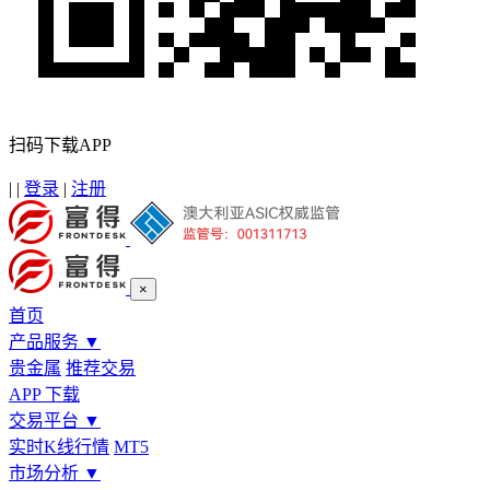
扫码下载APP
|
|
登录
|
注册
×
首页
产品服务
▼
贵金属
推荐交易
APP 下载
交易平台
▼
实时K线行情
MT5
市场分析
▼