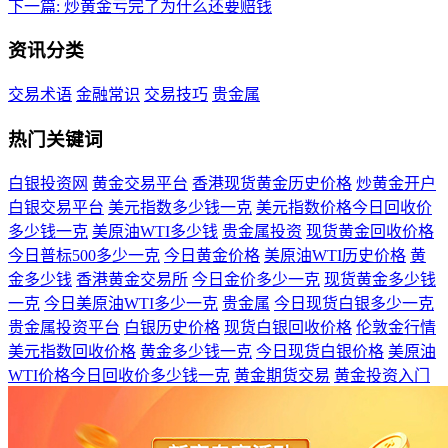
下一篇:
炒黄金亏完了为什么还要赔钱
资讯分类
交易术语
金融常识
交易技巧
贵金属
热门关键词
白银投资网
黄金交易平台
香港现货黄金历史价格
炒黄金开户
白银交易平台
美元指数多少钱一克
美元指数价格今日回收价
多少钱一克
美原油WTI多少钱
贵金属投资
现货黄金回收价格
今日普标500多少一克
今日黄金价格
美原油WTI历史价格
黄
金多少钱
香港黄金交易所
今日金价多少一克
现货黄金多少钱
一克
今日美原油WTI多少一克
贵金属
今日现货白银多少一克
贵金属投资平台
白银历史价格
现货白银回收价格
伦敦金行情
美元指数回收价格
黄金多少钱一克
今日现货白银价格
美原油
WTI价格今日回收价多少钱一克
黄金期货交易
黄金投资入门