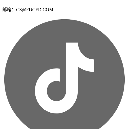
邮箱：CS@FDCFD.COM