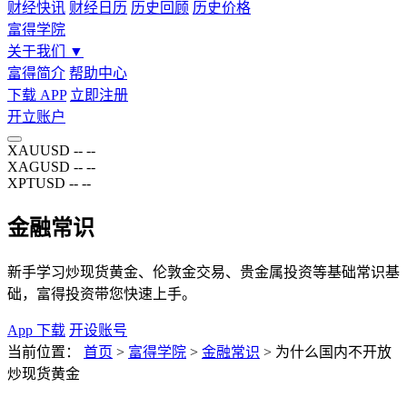
财经快讯
财经日历
历史回顾
历史价格
富得学院
关于我们
▼
富得简介
帮助中心
下载 APP
立即注册
开立账户
XAUUSD
--
--
XAGUSD
--
--
XPTUSD
--
--
金融常识
新手学习炒现货黄金、伦敦金交易、贵金属投资等基础常识基
础，富得投资带您快速上手。
App 下载
开设账号
当前位置：
首页
>
富得学院
>
金融常识
>
为什么国内不开放
炒现货黄金