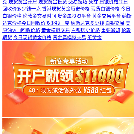
克
现货黄金开户
现货黄金投资
交易技巧
头寸
白银价格今日
回收价多少钱一克
香港现货黄金历史价格
现货白银价格
今日
白银价格
伦敦金交易时间
贵金属投资平台
黄金交易平台
纳斯
达克价格今日回收价多少钱一克
纳斯达克多少钱
白银交易
美
原油WTI回收价格
黄金模拟交易
白银历史价格
重要通知
伦敦
期货
今日现货黄金价格
贵金属模拟交易
纸黄金