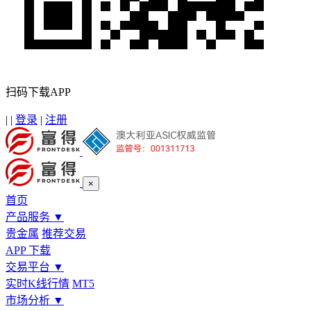
扫码下载APP
|
|
登录
|
注册
×
首页
产品服务
▼
贵金属
推荐交易
APP 下载
交易平台
▼
实时K线行情
MT5
市场分析
▼