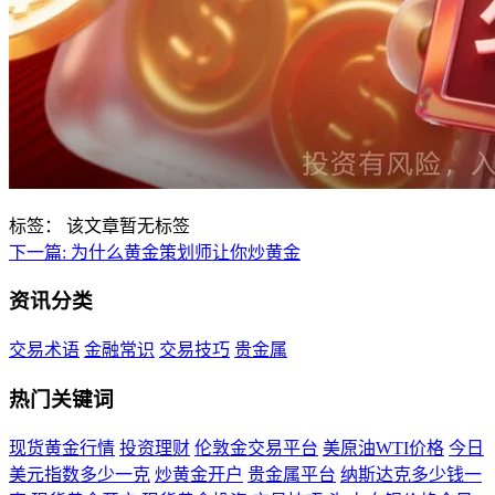
标签：
该文章暂无标签
下一篇:
为什么黄金策划师让你炒黄金
资讯分类
交易术语
金融常识
交易技巧
贵金属
热门关键词
现货黄金行情
投资理财
伦敦金交易平台
美原油WTI价格
今日
美元指数多少一克
炒黄金开户
贵金属平台
纳斯达克多少钱一