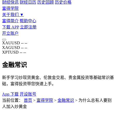
财经快讯
财经日历
历史回顾
历史价格
富得学院
关于我们
▼
富得简介
帮助中心
下载 APP
立即注册
开立账户
XAUUSD
--
--
XAGUSD
--
--
XPTUSD
--
--
金融常识
新手学习炒现货黄金、伦敦金交易、贵金属投资等基础常识基
础，富得投资带您快速上手。
App 下载
开设账号
当前位置：
首页
>
富得学院
>
金融常识
>
为什么总有人要别
人加入炒黄金