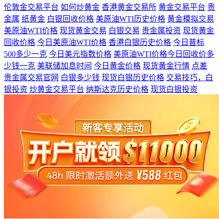
伦敦金交易平台
如何炒黄金
香港黄金交易所
黄金交易平台
贵
金属
纸黄金
白银回收价格
美原油WTI历史价格
黄金模拟交易
美原油WTI价格
现货黄金交易
白银交易
贵金属投资
现货黄金
回收价格
今日美原油WTI价格
香港白银历史价格
今日普标
500多少一克
今日美元指数价格
美原油WTI价格今日回收价多
少钱一克
美联储加息时间
今日黄金价格
现货黄金行情
点差
贵金属交易官网
白银多少钱
现货白银历史价格
交易技巧，白
银投资
炒黄金交易平台
纳斯达克历史价格
现货白银投资