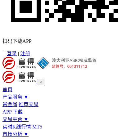
扫码下载APP
|
|
登录
|
注册
×
首页
产品服务
▼
贵金属
推荐交易
APP 下载
交易平台
▼
实时K线行情
MT5
市场分析
▼