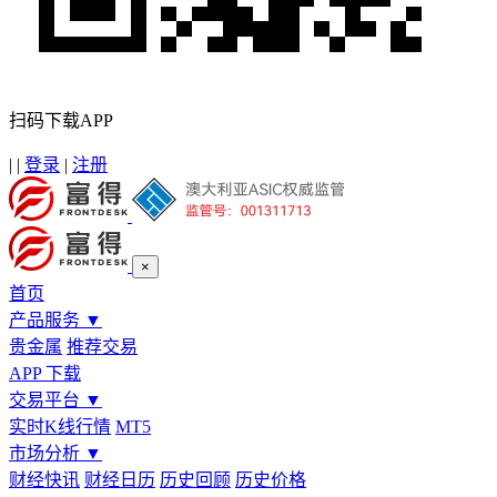
扫码下载APP
|
|
登录
|
注册
×
首页
产品服务
▼
贵金属
推荐交易
APP 下载
交易平台
▼
实时K线行情
MT5
市场分析
▼
财经快讯
财经日历
历史回顾
历史价格