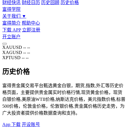
财经快讯
财经日历
历史回顾
历史价格
富得学院
关于我们
▼
富得简介
帮助中心
下载 APP
立即注册
开立账户
XAUUSD
--
--
XAGUSD
--
--
XPTUSD
--
--
历史价格
富得贵金属交易平台甄选黄金白银，期货,指数,外汇等历史价
格页面，主要提供贵金属实时价格行情,现货黄金价格，现货
白银价格,美原油WTII价格,纳斯达克价格，美元指数价格,标普
500价格，伦敦金价格，伦敦银价格,贵金属价格历史走势，为
广大投资者提供价格数据查询和支持。
App 下载
开设账号