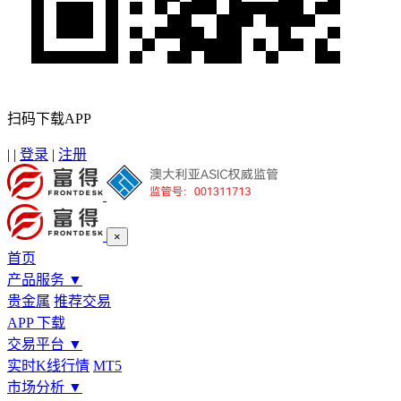
扫码下载APP
|
|
登录
|
注册
×
首页
产品服务
▼
贵金属
推荐交易
APP 下载
交易平台
▼
实时K线行情
MT5
市场分析
▼