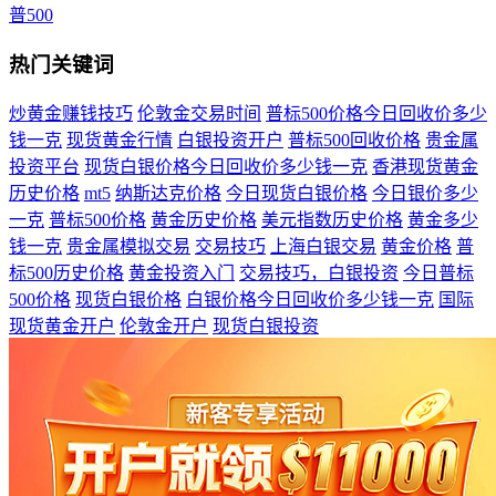
普500
热门关键词
炒黄金赚钱技巧
伦敦金交易时间
普标500价格今日回收价多少
钱一克
现货黄金行情
白银投资开户
普标500回收价格
贵金属
投资平台
现货白银价格今日回收价多少钱一克
香港现货黄金
历史价格
mt5
纳斯达克价格
今日现货白银价格
今日银价多少
一克
普标500价格
黄金历史价格
美元指数历史价格
黄金多少
钱一克
贵金属模拟交易
交易技巧
上海白银交易
黄金价格
普
标500历史价格
黄金投资入门
交易技巧，白银投资
今日普标
500价格
现货白银价格
白银价格今日回收价多少钱一克
国际
现货黄金开户
伦敦金开户
现货白银投资