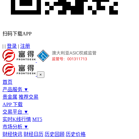
扫码下载APP
|
|
登录
|
注册
×
首页
产品服务
▼
贵金属
推荐交易
APP 下载
交易平台
▼
实时K线行情
MT5
市场分析
▼
财经快讯
财经日历
历史回顾
历史价格