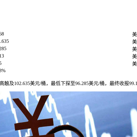
68
美
.635
美
285
美
13
美
5
美
53%
最高触及102.635美元/桶，最低下探至96.285美元/桶，最终收报99