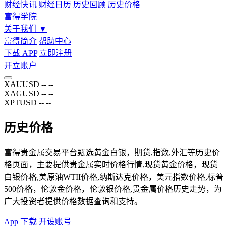
财经快讯
财经日历
历史回顾
历史价格
富得学院
关于我们
▼
富得简介
帮助中心
下载 APP
立即注册
开立账户
XAUUSD
--
--
XAGUSD
--
--
XPTUSD
--
--
历史价格
富得贵金属交易平台甄选黄金白银，期货,指数,外汇等历史价
格页面，主要提供贵金属实时价格行情,现货黄金价格，现货
白银价格,美原油WTII价格,纳斯达克价格，美元指数价格,标普
500价格，伦敦金价格，伦敦银价格,贵金属价格历史走势，为
广大投资者提供价格数据查询和支持。
App 下载
开设账号