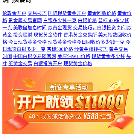
热门关键词
伦敦金开户
交易技巧
国际现货黄金开户
黄金回收价格
黄金价
格
贵金属交易官网
白银多少钱一克
白银价格
普标500多少钱
一克
美联储加息时间
炒黄金现货
交易技巧，白银投资
如何炒
黄金
投资理财
现货黄金软件
香港黄金交易所
美元指数回收价
格
今日现货黄金价格
现货黄金价格今日回收价多少钱一克
今
日现货白银多少一克
普标500价格
炒黄金赚钱技巧
黄金交易
时间
中国白银交易网官网
美原油WTI价格
现货黄金多少钱
头
寸
纸黄金交易
白银投资开户
现货黄金价格