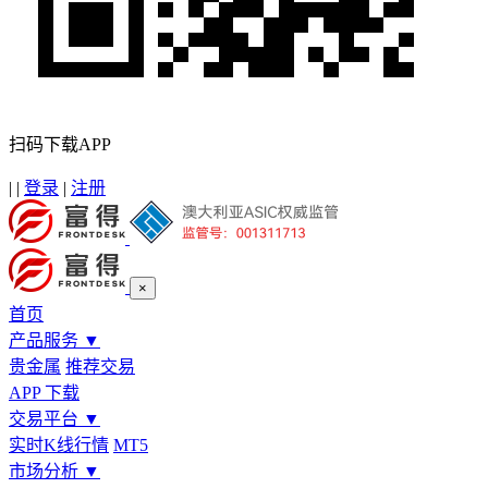
扫码下载APP
|
|
登录
|
注册
×
首页
产品服务
▼
贵金属
推荐交易
APP 下载
交易平台
▼
实时K线行情
MT5
市场分析
▼