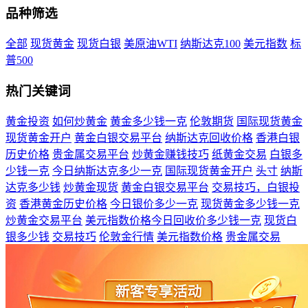
品种筛选
全部
现货黄金
现货白银
美原油WTI
纳斯达克100
美元指数
标
普500
热门关键词
黄金投资
如何炒黄金
黄金多少钱一克
伦敦期货
国际现货黄金
现货黄金开户
黄金白银交易平台
纳斯达克回收价格
香港白银
历史价格
贵金属交易平台
炒黄金赚钱技巧
纸黄金交易
白银多
少钱一克
今日纳斯达克多少一克
国际现货黄金开户
头寸
纳斯
达克多少钱
炒黄金现货
黄金白银交易平台
交易技巧，白银投
资
香港黄金历史价格
今日银价多少一克
现货黄金多少钱一克
炒黄金交易平台
美元指数价格今日回收价多少钱一克
现货白
银多少钱
交易技巧
伦敦金行情
美元指数价格
贵金属交易