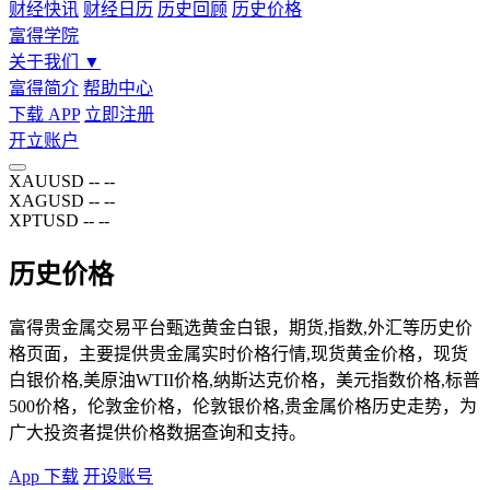
财经快讯
财经日历
历史回顾
历史价格
富得学院
关于我们
▼
富得简介
帮助中心
下载 APP
立即注册
开立账户
XAUUSD
--
--
XAGUSD
--
--
XPTUSD
--
--
历史价格
富得贵金属交易平台甄选黄金白银，期货,指数,外汇等历史价
格页面，主要提供贵金属实时价格行情,现货黄金价格，现货
白银价格,美原油WTII价格,纳斯达克价格，美元指数价格,标普
500价格，伦敦金价格，伦敦银价格,贵金属价格历史走势，为
广大投资者提供价格数据查询和支持。
App 下载
开设账号