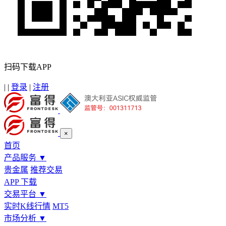
扫码下载APP
|
|
登录
|
注册
×
首页
产品服务
▼
贵金属
推荐交易
APP 下载
交易平台
▼
实时K线行情
MT5
市场分析
▼