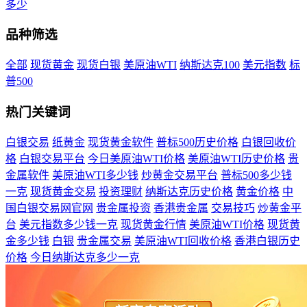
多少
品种筛选
全部
现货黄金
现货白银
美原油WTI
纳斯达克100
美元指数
标
普500
热门关键词
白银交易
纸黄金
现货黄金软件
普标500历史价格
白银回收价
格
白银交易平台
今日美原油WTI价格
美原油WTI历史价格
贵
金属软件
美原油WTI多少钱
炒黄金交易平台
普标500多少钱
一克
现货黄金交易
投资理财
纳斯达克历史价格
黄金价格
中
国白银交易网官网
贵金属投资
香港贵金属
交易技巧
炒黄金平
台
美元指数多少钱一克
现货黄金行情
美原油WTI价格
现货黄
金多少钱
白银
贵金属交易
美原油WTI回收价格
香港白银历史
价格
今日纳斯达克多少一克