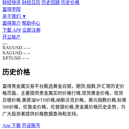
财经快讯
财经日历
历史回顾
历史价格
富得学院
关于我们
▼
富得简介
帮助中心
下载 APP
立即注册
开立账户
XAUUSD
--
--
XAGUSD
--
--
XPTUSD
--
--
历史价格
富得贵金属交易平台甄选黄金白银，期货,指数,外汇等历史价
格页面，主要提供贵金属实时价格行情,现货黄金价格，现货
白银价格,美原油WTII价格,纳斯达克价格，美元指数价格,标普
500价格，伦敦金价格，伦敦银价格,贵金属价格历史走势，为
广大投资者提供价格数据查询和支持。
App 下载
开设账号