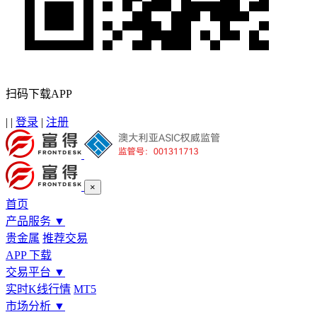
扫码下载APP
|
|
登录
|
注册
×
首页
产品服务
▼
贵金属
推荐交易
APP 下载
交易平台
▼
实时K线行情
MT5
市场分析
▼