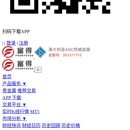
扫码下载APP
|
|
登录
|
注册
×
首页
产品服务
▼
贵金属
推荐交易
APP 下载
交易平台
▼
实时K线行情
MT5
市场分析
▼
财经快讯
财经日历
历史回顾
历史价格