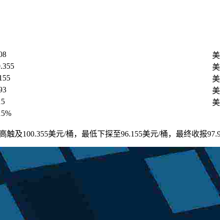
08
美
.355
美
155
美
93
美
15
美
15%
高触及100.355美元/桶，最低下探至96.155美元/桶，最终收报97