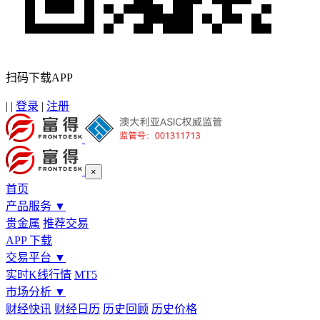
扫码下载APP
|
|
登录
|
注册
×
首页
产品服务
▼
贵金属
推荐交易
APP 下载
交易平台
▼
实时K线行情
MT5
市场分析
▼
财经快讯
财经日历
历史回顾
历史价格