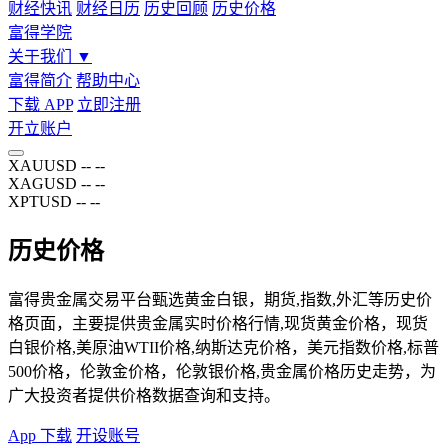
财经快讯
财经日历
历史回顾
历史价格
富得学院
关于我们
▼
富得简介
帮助中心
下载 APP
立即注册
开立账户
XAUUSD
--
--
XAGUSD
--
--
XPTUSD
--
--
历史价格
富得贵金属交易平台甄选黄金白银，期货,指数,外汇等历史价
格页面，主要提供贵金属实时价格行情,现货黄金价格，现货
白银价格,美原油WTII价格,纳斯达克价格，美元指数价格,标普
500价格，伦敦金价格，伦敦银价格,贵金属价格历史走势，为
广大投资者提供价格数据查询和支持。
App 下载
开设账号