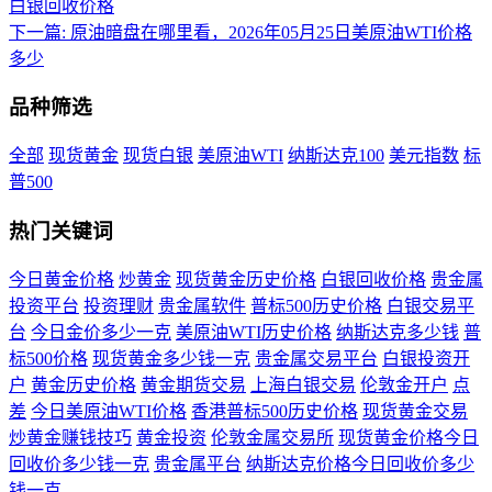
白银回收价格
下一篇:
原油暗盘在哪里看，2026年05月25日美原油WTI价格
多少
品种筛选
全部
现货黄金
现货白银
美原油WTI
纳斯达克100
美元指数
标
普500
热门关键词
今日黄金价格
炒黄金
现货黄金历史价格
白银回收价格
贵金属
投资平台
投资理财
贵金属软件
普标500历史价格
白银交易平
台
今日金价多少一克
美原油WTI历史价格
纳斯达克多少钱
普
标500价格
现货黄金多少钱一克
贵金属交易平台
白银投资开
户
黄金历史价格
黄金期货交易
上海白银交易
伦敦金开户
点
差
今日美原油WTI价格
香港普标500历史价格
现货黄金交易
炒黄金赚钱技巧
黄金投资
伦敦金属交易所
现货黄金价格今日
回收价多少钱一克
贵金属平台
纳斯达克价格今日回收价多少
钱一克