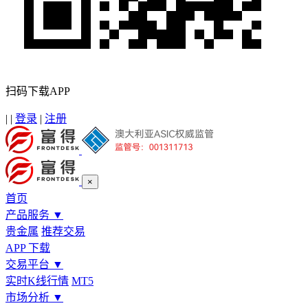
扫码下载APP
|
|
登录
|
注册
×
首页
产品服务
▼
贵金属
推荐交易
APP 下载
交易平台
▼
实时K线行情
MT5
市场分析
▼