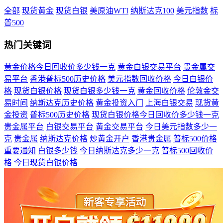
全部
现货黄金
现货白银
美原油WTI
纳斯达克100
美元指数
标
普500
热门关键词
黄金价格今日回收价多少钱一克
黄金白银交易平台
贵金属交
易平台
香港普标500历史价格
美元指数回收价格
今日白银价
格
现货白银价格
现货白银多少钱一克
黄金回收价格
伦敦金交
易时间
纳斯达克历史价格
黄金投资入门
上海白银交易
现货黄
金投资
普标500历史价格
现货白银价格今日回收价多少钱一克
贵金属平台
白银交易平台
黄金交易平台
今日美元指数多少一
克
贵金属
纳斯达克价格
炒黄金开户
香港贵金属
普标500价格
重要通知
白银多少钱
今日纳斯达克多少一克
普标500回收价
格
今日现货白银价格