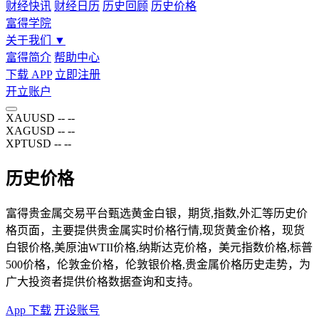
财经快讯
财经日历
历史回顾
历史价格
富得学院
关于我们
▼
富得简介
帮助中心
下载 APP
立即注册
开立账户
XAUUSD
--
--
XAGUSD
--
--
XPTUSD
--
--
历史价格
富得贵金属交易平台甄选黄金白银，期货,指数,外汇等历史价
格页面，主要提供贵金属实时价格行情,现货黄金价格，现货
白银价格,美原油WTII价格,纳斯达克价格，美元指数价格,标普
500价格，伦敦金价格，伦敦银价格,贵金属价格历史走势，为
广大投资者提供价格数据查询和支持。
App 下载
开设账号