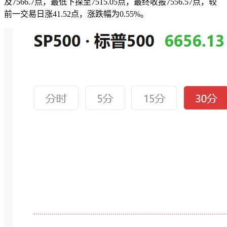
及7566.7点，最低下探至7515.05点，最终收报7556.57点，较
前一交易日涨41.52点，涨跌幅为0.55%。