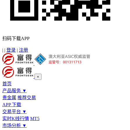
扫码下载APP
|
|
登录
|
注册
×
首页
产品服务
▼
贵金属
推荐交易
APP 下载
交易平台
▼
实时K线行情
MT5
市场分析
▼