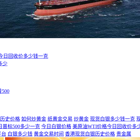
格今日回收价多少钱一克
多少
500
历史价格
如何炒黄金
纸黄金交易
炒黄金
现货白银多少钱一克
日普标500多少一克
今日白银价格
美原油WTI价格今日回收价多
平台
白银多少钱
黄金交易时间
香港现货白银历史价格
贵金属