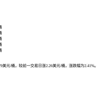
桶
桶
桶
桶
桶
879美元/桶，较前一交易日涨2.26美元/桶，涨跌幅为2.41%。