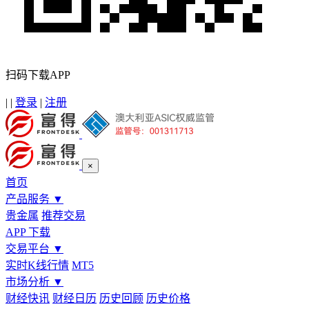
扫码下载APP
|
|
登录
|
注册
×
首页
产品服务
▼
贵金属
推荐交易
APP 下载
交易平台
▼
实时K线行情
MT5
市场分析
▼
财经快讯
财经日历
历史回顾
历史价格