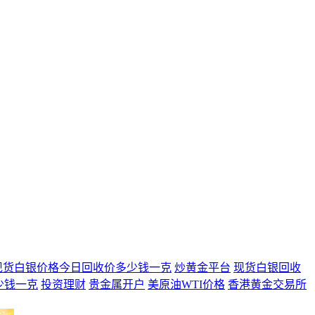
现货白银价格今日回收价多少钱一克
炒黄金平台
现货白银回收
少钱一克
投资理财
贵金属开户
美原油WTI价格
香港黄金交易所