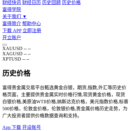
财经快讯
财经日历
历史回顾
历史价格
富得学院
关于我们
▼
富得简介
帮助中心
下载 APP
立即注册
开立账户
XAUUSD
--
--
XAGUSD
--
--
XPTUSD
--
--
历史价格
富得贵金属交易平台甄选黄金白银，期货,指数,外汇等历史价
格页面，主要提供贵金属实时价格行情,现货黄金价格，现货
白银价格,美原油WTII价格,纳斯达克价格，美元指数价格,标普
500价格，伦敦金价格，伦敦银价格,贵金属价格历史走势，为
广大投资者提供价格数据查询和支持。
App 下载
开设账号