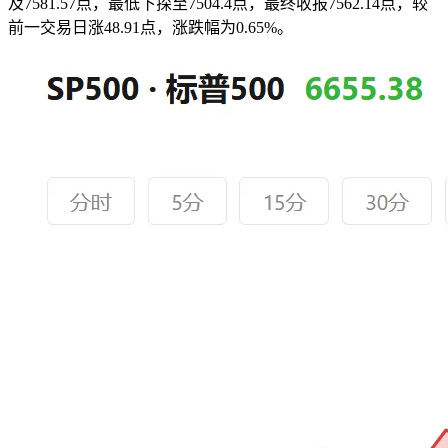
及7581.57点，最低下探至7504.4点，最终收报7562.14点，较
前一交易日涨48.91点，涨跌幅为0.65%。