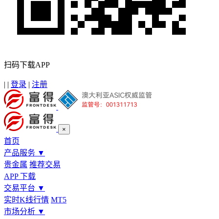
扫码下载APP
|
|
登录
|
注册
×
首页
产品服务
▼
贵金属
推荐交易
APP 下载
交易平台
▼
实时K线行情
MT5
市场分析
▼