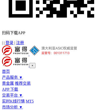
扫码下载APP
|
|
登录
|
注册
×
首页
产品服务
▼
贵金属
推荐交易
APP 下载
交易平台
▼
实时K线行情
MT5
市场分析
▼