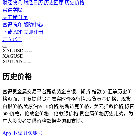
财经快讯
财经日历
历史回顾
历史价格
富得学院
关于我们
▼
富得简介
帮助中心
下载 APP
立即注册
开立账户
XAUUSD
--
--
XAGUSD
--
--
XPTUSD
--
--
历史价格
富得贵金属交易平台甄选黄金白银，期货,指数,外汇等历史价
格页面，主要提供贵金属实时价格行情,现货黄金价格，现货
白银价格,美原油WTII价格,纳斯达克价格，美元指数价格,标普
500价格，伦敦金价格，伦敦银价格,贵金属价格历史走势，为
广大投资者提供价格数据查询和支持。
App 下载
开设账号