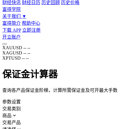
财经快讯
财经日历
历史回顾
历史价格
富得学院
关于我们
▼
富得简介
帮助中心
下载 APP
立即注册
开立账户
XAUUSD
--
--
XAGUSD
--
--
XPTUSD
--
--
保证金计算器
查询各产品保证金阶梯，计算所需保证金及可开最大手数
参数设置
交易类别
商品
交易产品