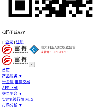
扫码下载APP
|
|
登录
|
注册
×
首页
产品服务
▼
贵金属
推荐交易
APP 下载
交易平台
▼
实时K线行情
MT5
市场分析
▼