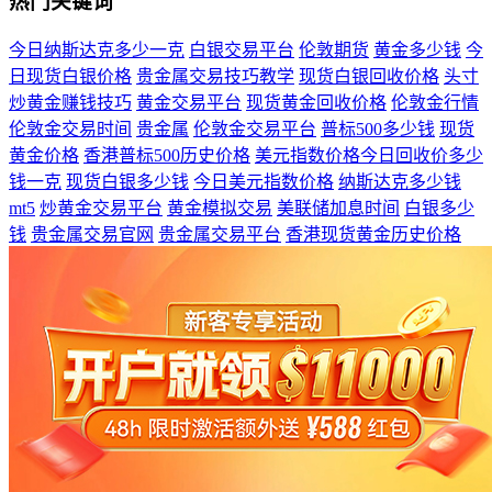
热门关键词
今日纳斯达克多少一克
白银交易平台
伦敦期货
黄金多少钱
今
日现货白银价格
贵金属交易技巧教学
现货白银回收价格
头寸
炒黄金赚钱技巧
黄金交易平台
现货黄金回收价格
伦敦金行情
伦敦金交易时间
贵金属
伦敦金交易平台
普标500多少钱
现货
黄金价格
香港普标500历史价格
美元指数价格今日回收价多少
钱一克
现货白银多少钱
今日美元指数价格
纳斯达克多少钱
mt5
炒黄金交易平台
黄金模拟交易
美联储加息时间
白银多少
钱
贵金属交易官网
贵金属交易平台
香港现货黄金历史价格