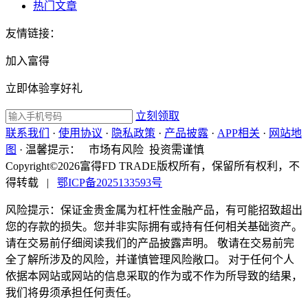
热门文章
友情链接：
加入富得
立即体验享好礼
立刻领取
联系我们
·
使用协议
·
隐私政策
·
产品披露
·
APP相关
·
网站地
图
·
温馨提示：
市场有风险 投资需谨慎
Copyright©2026富得FD TRADE版权所有，保留所有权利，不
得转载
|
鄂ICP备2025133593号
风险提示：保证金贵金属为杠杆性金融产品，有可能招致超出
您的存款的损失。您并非实际拥有或持有任何相关基础资产。
请在交易前仔细阅读我们的产品披露声明。 敬请在交易前完
全了解所涉及的风险，并谨慎管理风险敞口。 对于任何个人
依据本网站或网站的信息采取的作为或不作为所导致的结果，
我们将毋须承担任何责任。