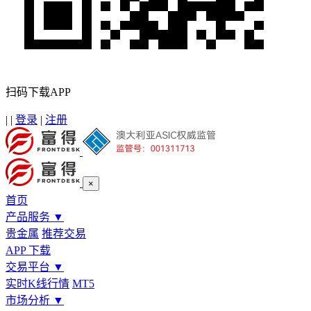
扫码下载APP
|
|
登录
|
注册
×
首页
产品服务
▼
贵金属
推荐交易
APP 下载
交易平台
▼
实时K线行情
MT5
市场分析
▼