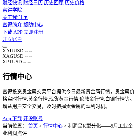
财经快讯
财经日历
历史回顾
历史价格
富得学院
关于我们
▼
富得简介
帮助中心
下载 APP
立即注册
开立账户
XAUUSD
--
--
XAGUSD
--
--
XPTUSD
--
--
行情中心
富得投资贵金属交易平台提供今日最新贵金属行情，贵金属价
格实时行情,黄金行情,现货黄金行情,伦敦金行情,白银行情等。
增益用户安全交易，及时把握贵金属的盈利时机。
App 下载
开设账号
当前位置：
首页
>
行情中心
>
利润呈K型分化——5月工业企
业利润点评