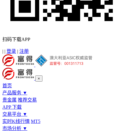
扫码下载APP
|
|
登录
|
注册
×
首页
产品服务
▼
贵金属
推荐交易
APP 下载
交易平台
▼
实时K线行情
MT5
市场分析
▼