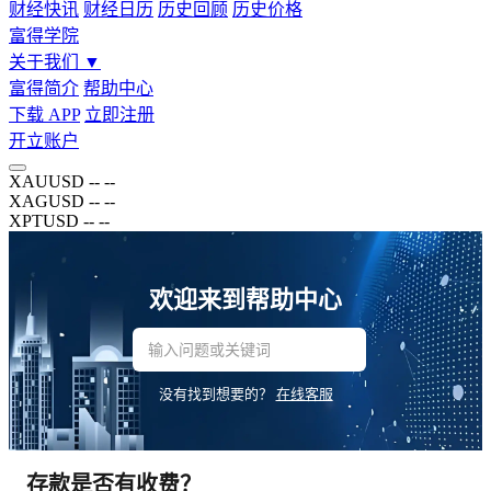
财经快讯
财经日历
历史回顾
历史价格
富得学院
关于我们
▼
富得简介
帮助中心
下载 APP
立即注册
开立账户
XAUUSD
--
--
XAGUSD
--
--
XPTUSD
--
--
欢迎来到帮助中心
没有找到想要的？
在线客服
存款是否有收费？