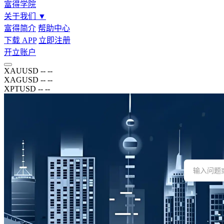
富得学院
关于我们
▼
富得简介
帮助中心
下载 APP
立即注册
开立账户
XAUUSD
--
--
XAGUSD
--
--
XPTUSD
--
--