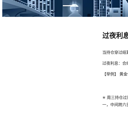
过夜利
当持仓穿过结
过夜利息：合
【举例】 黄金做空
✭ 周三持仓
一，
中间跨六