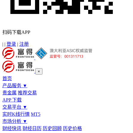
扫码下载APP
|
|
登录
|
注册
×
首页
产品服务
▼
贵金属
推荐交易
APP 下载
交易平台
▼
实时K线行情
MT5
市场分析
▼
财经快讯
财经日历
历史回顾
历史价格