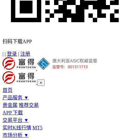
扫码下载APP
|
|
登录
|
注册
×
首页
产品服务
▼
贵金属
推荐交易
APP 下载
交易平台
▼
实时K线行情
MT5
市场分析
▼