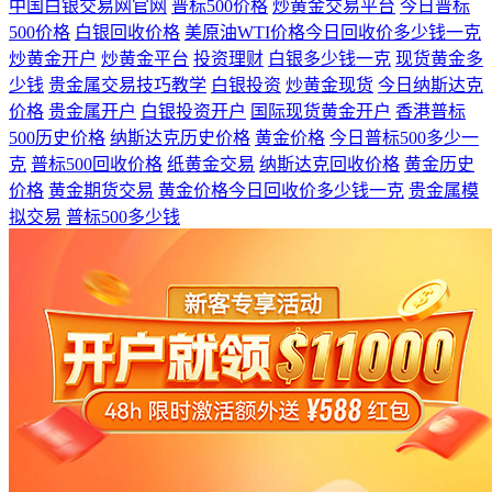
中国白银交易网官网
普标500价格
炒黄金交易平台
今日普标
500价格
白银回收价格
美原油WTI价格今日回收价多少钱一克
炒黄金开户
炒黄金平台
投资理财
白银多少钱一克
现货黄金多
少钱
贵金属交易技巧教学
白银投资
炒黄金现货
今日纳斯达克
价格
贵金属开户
白银投资开户
国际现货黄金开户
香港普标
500历史价格
纳斯达克历史价格
黄金价格
今日普标500多少一
克
普标500回收价格
纸黄金交易
纳斯达克回收价格
黄金历史
价格
黄金期货交易
黄金价格今日回收价多少钱一克
贵金属模
拟交易
普标500多少钱