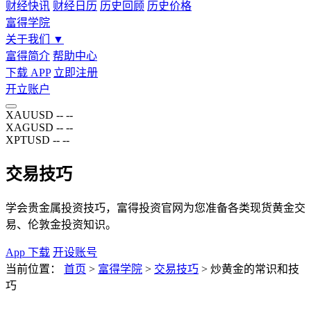
财经快讯
财经日历
历史回顾
历史价格
富得学院
关于我们
▼
富得简介
帮助中心
下载 APP
立即注册
开立账户
XAUUSD
--
--
XAGUSD
--
--
XPTUSD
--
--
交易技巧
学会贵金属投资技巧，富得投资官网为您准备各类现货黄金交
易、伦敦金投资知识。
App 下载
开设账号
当前位置：
首页
>
富得学院
>
交易技巧
>
炒黄金的常识和技
巧