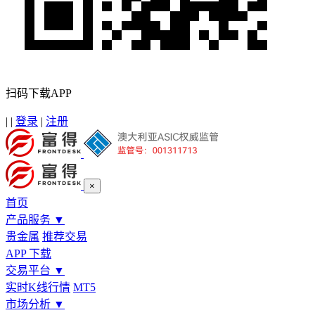
扫码下载APP
|
|
登录
|
注册
×
首页
产品服务
▼
贵金属
推荐交易
APP 下载
交易平台
▼
实时K线行情
MT5
市场分析
▼