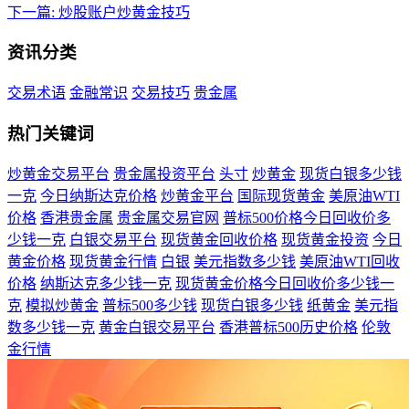
下一篇:
炒股账户炒黄金技巧
资讯分类
交易术语
金融常识
交易技巧
贵金属
热门关键词
炒黄金交易平台
贵金属投资平台
头寸
炒黄金
现货白银多少钱
一克
今日纳斯达克价格
炒黄金平台
国际现货黄金
美原油WTI
价格
香港贵金属
贵金属交易官网
普标500价格今日回收价多
少钱一克
白银交易平台
现货黄金回收价格
现货黄金投资
今日
黄金价格
现货黄金行情
白银
美元指数多少钱
美原油WTI回收
价格
纳斯达克多少钱一克
现货黄金价格今日回收价多少钱一
克
模拟炒黄金
普标500多少钱
现货白银多少钱
纸黄金
美元指
数多少钱一克
黄金白银交易平台
香港普标500历史价格
伦敦
金行情