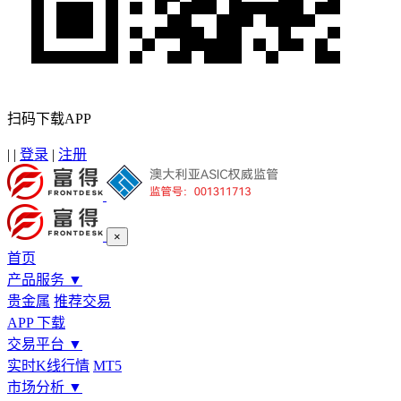
扫码下载APP
|
|
登录
|
注册
×
首页
产品服务
▼
贵金属
推荐交易
APP 下载
交易平台
▼
实时K线行情
MT5
市场分析
▼