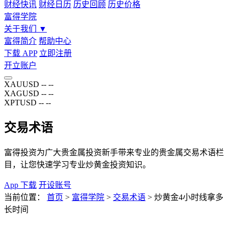
财经快讯
财经日历
历史回顾
历史价格
富得学院
关于我们
▼
富得简介
帮助中心
下载 APP
立即注册
开立账户
XAUUSD
--
--
XAGUSD
--
--
XPTUSD
--
--
交易术语
富得投资为广大贵金属投资新手带来专业的贵金属交易术语栏
目，让您快速学习专业炒黄金投资知识。
App 下载
开设账号
当前位置：
首页
>
富得学院
>
交易术语
>
炒黄金4小时线拿多
长时间