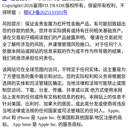
Copyright©2026富得FD TRADE版权所有，保留所有权利，不
得转载
|
鄂ICP备2025133593号
风险提示：保证金贵金属为杠杆性金融产品，有可能招致超出
您的存款的损失。您并非实际拥有或持有任何相关基础资产。
请在交易前仔细阅读我们的产品披露声明。 敬请在交易前完
全了解所涉及的风险，并谨慎管理风险敞口。 对于任何个人
依据本网站或网站的信息采取的作为或不作为所导致的结果，
我们将毋须承担任何责任。
该网站可在全球范围内访问，不特定于任何实体。这主要是为
了方便信息的集中展示和对比。您的实际权利和义务将根据您
选择的实体和司法管辖区确定。当地法律和法规可能禁止或限
制您访问、下载、分发、传播、共享或以其 他方式使用本网
站上发布的任何或所有文档和信息的权利。本网站上的信息不
针对美国、比利时、加拿大的居民，或此类分发或使用将违反
当地法律或法规的任何国家或司法管辖区的任何人。Apple、
iPad 和 iPhone 是 Apple Inc. 在美国和其他国家/地区注册的商
标。 App Store 是 Apple Inc. 的服务商标。