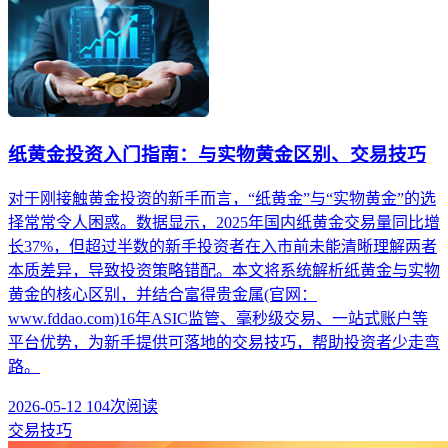
纸黄金投资入门指南：与实物黄金区别、交易技巧
对于刚接触黄金投资的新手而言，“纸黄金”与“实物黄金”的选
择常常令人困惑。数据显示，2025年国内纸黄金交易量同比增
长37%，但超过半数的新手投资者在入市前未能清晰理解两者
本质差异，导致投资策略错配。本文将系统解析纸黄金与实物
黄金的核心区别，并结合富得贵金属(官网：
www.fddao.com)16年ASIC监管、毫秒级交易、一站式账户等
平台优势，为新手提供可落地的交易技巧，帮助投资者少走弯
路。
2026-05-12
104次阅读
交易技巧