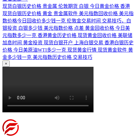
现货白银历史价格
贵金属
伦敦期货
白银
今日黄金价格
香港
现货白银历史价格
黄金
贵金属软件
美元指数回收价格
美元指
数价格今日回收价多少钱一克
伦敦金交易时间
交易技巧，白
银投资
白银多少钱
美元指数价格
点差
黄金回收价格
今日美
元指数多少一克
香港黄金历史价格
现货黄金回收价格
美联储
加息时间
黄金投资
现货白银开户
上海白银交易
香港白银历史
价格
今日美原油WTI多少一克
现货黄金行情
现货黄金软件
黄
金多少钱一克
美元指数历史价格
交易技巧
×