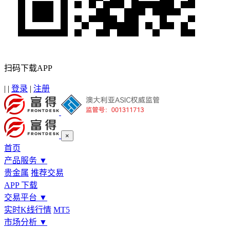
扫码下载APP
|
|
登录
|
注册
×
首页
产品服务
▼
贵金属
推荐交易
APP 下载
交易平台
▼
实时K线行情
MT5
市场分析
▼