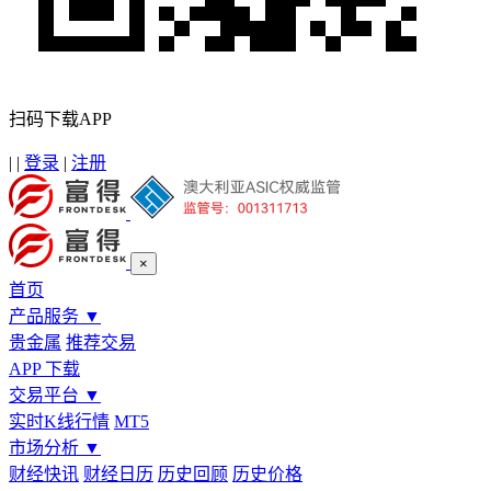
扫码下载APP
|
|
登录
|
注册
×
首页
产品服务
▼
贵金属
推荐交易
APP 下载
交易平台
▼
实时K线行情
MT5
市场分析
▼
财经快讯
财经日历
历史回顾
历史价格