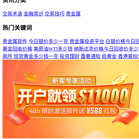
资讯分类
交易术语
金融常识
交易技巧
贵金属
热门关键词
贵金属软件
今日银价多少一克
贵金属投资平台
白银价格今日
黄金回收价格
美原油WTI多少钱
纳斯达克价格今日回收价多少
易所
现货黄金多少钱一克
投资理财
重要通知
纸黄金
香港普标