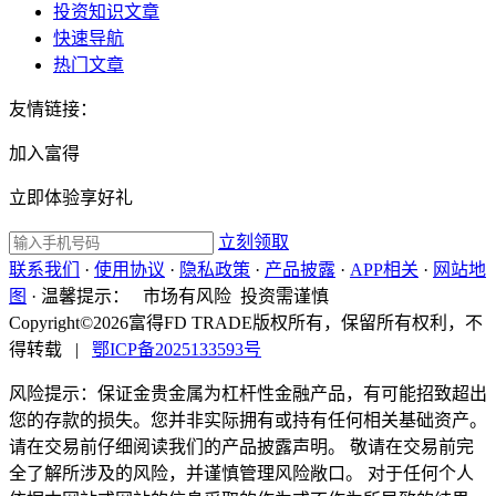
投资知识文章
快速导航
热门文章
友情链接：
加入富得
立即体验享好礼
立刻领取
联系我们
·
使用协议
·
隐私政策
·
产品披露
·
APP相关
·
网站地
图
·
温馨提示：
市场有风险 投资需谨慎
Copyright©2026富得FD TRADE版权所有，保留所有权利，不
得转载
|
鄂ICP备2025133593号
风险提示：保证金贵金属为杠杆性金融产品，有可能招致超出
您的存款的损失。您并非实际拥有或持有任何相关基础资产。
请在交易前仔细阅读我们的产品披露声明。 敬请在交易前完
全了解所涉及的风险，并谨慎管理风险敞口。 对于任何个人