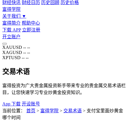
财经快讯
财经日历
历史回顾
历史价格
富得学院
关于我们
▼
富得简介
帮助中心
下载 APP
立即注册
开立账户
XAUUSD
--
--
XAGUSD
--
--
XPTUSD
--
--
交易术语
富得投资为广大贵金属投资新手带来专业的贵金属交易术语栏
目，让您快速学习专业炒黄金投资知识。
App 下载
开设账号
当前位置：
首页
>
富得学院
>
交易术语
>
支付宝里面炒黄金
哪个时间