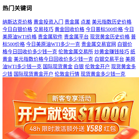
热门关键词
纳斯达克价格
黄金投资入门
贵金属
点差
美元指数历史价格
今日白银价格
交易技巧
黄金回收价格
今日普标500价格
今日
美原油WTI价格
贵金属软件
贵金属平台
现货黄金历史价格
普
标500价格
今日美原油WTI多少一克
贵金属交易官网
白银价
格今日回收价多少钱一克
伦敦金属交易所
炒黄金赚钱技巧
纸
黄金
美元指数价格今日回收价多少钱一克
白银交易平台
美原
油WTI多少钱一克
国际现货黄金
白银
伦敦金开户
现货黄金多
少钱
国际现货黄金开户
伦敦金行情
现货黄金多少钱一克