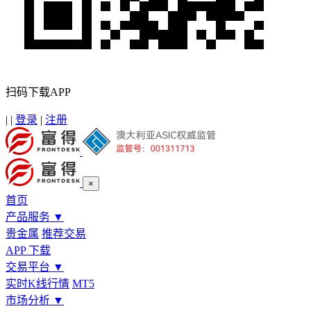
扫码下载APP
|
|
登录
|
注册
×
首页
产品服务
▼
贵金属
推荐交易
APP 下载
交易平台
▼
实时K线行情
MT5
市场分析
▼