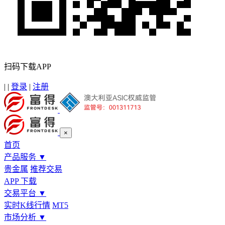
扫码下载APP
|
|
登录
|
注册
×
首页
产品服务
▼
贵金属
推荐交易
APP 下载
交易平台
▼
实时K线行情
MT5
市场分析
▼