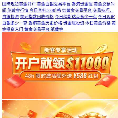
国际现货黄金开户
黄金白银交易平台
香港贵金属
黄金交易时
间
伦敦金行情
今日普标500价格
炒黄金交易平台
交易技巧，
白银投资
美元指数回收价格
今日纳斯达克多少一克
今日现货
白银多少一克
香港黄金历史价格
贵金属投资
今日黄金价格
黄
金投资入门
黄金交易平台
纸黄金