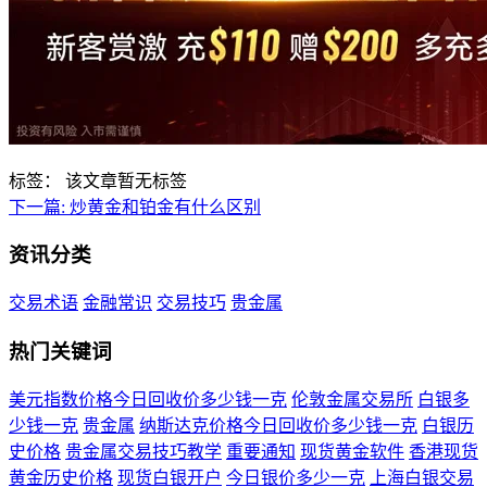
标签：
该文章暂无标签
下一篇:
炒黄金和铂金有什么区别
资讯分类
交易术语
金融常识
交易技巧
贵金属
热门关键词
美元指数价格今日回收价多少钱一克
伦敦金属交易所
白银多
少钱一克
贵金属
纳斯达克价格今日回收价多少钱一克
白银历
史价格
贵金属交易技巧教学
重要通知
现货黄金软件
香港现货
黄金历史价格
现货白银开户
今日银价多少一克
上海白银交易