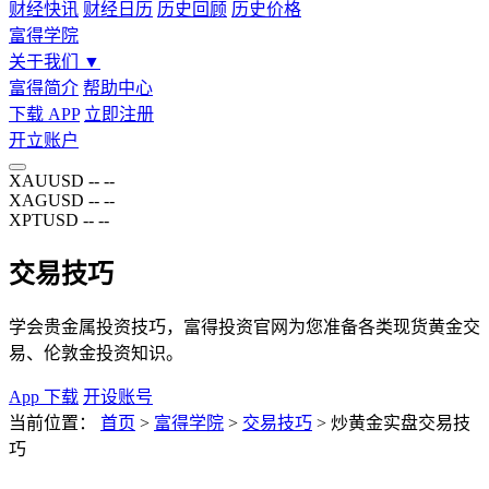
财经快讯
财经日历
历史回顾
历史价格
富得学院
关于我们
▼
富得简介
帮助中心
下载 APP
立即注册
开立账户
XAUUSD
--
--
XAGUSD
--
--
XPTUSD
--
--
交易技巧
学会贵金属投资技巧，富得投资官网为您准备各类现货黄金交
易、伦敦金投资知识。
App 下载
开设账号
当前位置：
首页
>
富得学院
>
交易技巧
>
炒黄金实盘交易技
巧