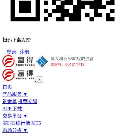
扫码下载APP
|
|
登录
|
注册
×
首页
产品服务
▼
贵金属
推荐交易
APP 下载
交易平台
▼
实时K线行情
MT5
市场分析
▼