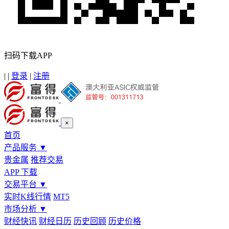
扫码下载APP
|
|
登录
|
注册
×
首页
产品服务
▼
贵金属
推荐交易
APP 下载
交易平台
▼
实时K线行情
MT5
市场分析
▼
财经快讯
财经日历
历史回顾
历史价格