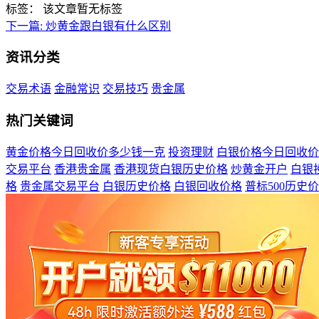
标签：
该文章暂无标签
下一篇:
炒黄金跟白银有什么区别
资讯分类
交易术语
金融常识
交易技巧
贵金属
热门关键词
黄金价格今日回收价多少钱一克
投资理财
白银价格今日回收价
交易平台
香港贵金属
香港现货白银历史价格
炒黄金开户
白银
格
贵金属交易平台
白银历史价格
白银回收价格
普标500历史