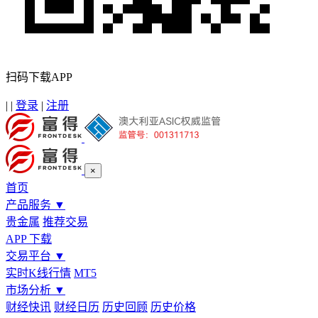
扫码下载APP
|
|
登录
|
注册
×
首页
产品服务
▼
贵金属
推荐交易
APP 下载
交易平台
▼
实时K线行情
MT5
市场分析
▼
财经快讯
财经日历
历史回顾
历史价格