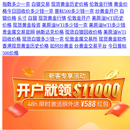
指数多少一克
白银交易
现货黄金历史价格
伦敦金行情
黄金价
格今日回收价多少钱一克
普标500多少钱一克
炒黄金开户
白
银价格
头寸
白银
现货黄金行情
伦敦金开户
美原油WTI历史
价格
现货黄金投资
美原油WTI多少钱一克
美原油WTI多少钱
贵金属交易官网
纳斯达克价格
现货白银回收价格
美原油WTI
回收价格
现货白银多少钱一克
伦敦金属交易所
现货黄金软件
香港现货黄金历史价格
如何炒黄金
炒黄金交易平台
今日普标
500价格