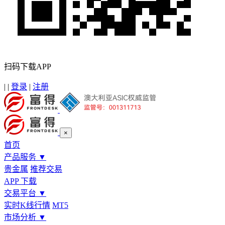
扫码下载APP
|
|
登录
|
注册
×
首页
产品服务
▼
贵金属
推荐交易
APP 下载
交易平台
▼
实时K线行情
MT5
市场分析
▼