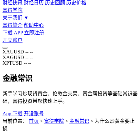
财经快讯
财经日历
历史回顾
历史价格
富得学院
关于我们
▼
富得简介
帮助中心
下载 APP
立即注册
开立账户
XAUUSD
--
--
XAGUSD
--
--
XPTUSD
--
--
金融常识
新手学习炒现货黄金、伦敦金交易、贵金属投资等基础常识基
础，富得投资带您快速上手。
App 下载
开设账号
当前位置：
首页
>
富得学院
>
金融常识
>
为什么炒黄金要止
损