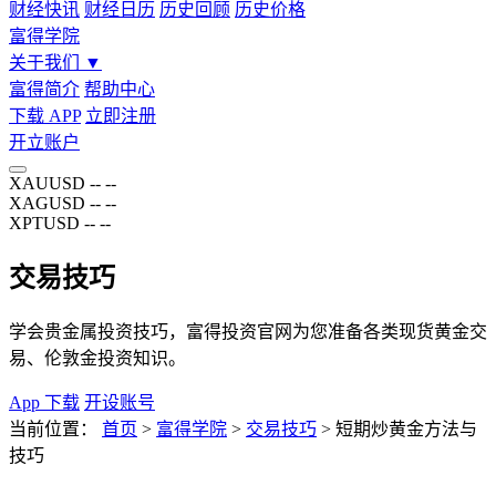
财经快讯
财经日历
历史回顾
历史价格
富得学院
关于我们
▼
富得简介
帮助中心
下载 APP
立即注册
开立账户
XAUUSD
--
--
XAGUSD
--
--
XPTUSD
--
--
交易技巧
学会贵金属投资技巧，富得投资官网为您准备各类现货黄金交
易、伦敦金投资知识。
App 下载
开设账号
当前位置：
首页
>
富得学院
>
交易技巧
>
短期炒黄金方法与
技巧