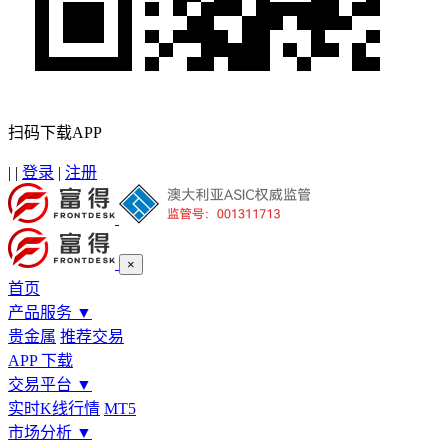
扫码下载APP
|
|
登录
|
注册
×
首页
产品服务
▼
贵金属
推荐交易
APP 下载
交易平台
▼
实时K线行情
MT5
市场分析
▼