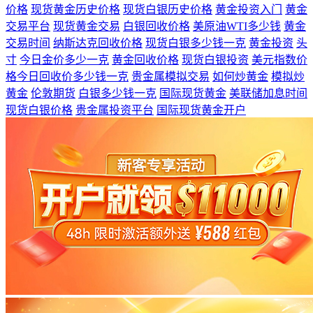
价格
现货黄金历史价格
现货白银历史价格
黄金投资入门
黄金
交易平台
现货黄金交易
白银回收价格
美原油WTI多少钱
黄金
交易时间
纳斯达克回收价格
现货白银多少钱一克
黄金投资
头
寸
今日金价多少一克
黄金回收价格
现货白银投资
美元指数价
格今日回收价多少钱一克
贵金属模拟交易
如何炒黄金
模拟炒
黄金
伦敦期货
白银多少钱一克
国际现货黄金
美联储加息时间
现货白银价格
贵金属投资平台
国际现货黄金开户