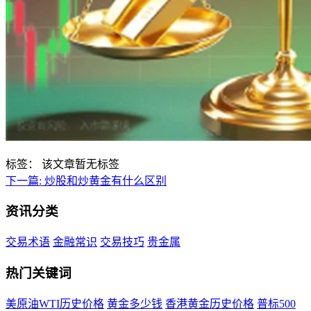
标签：
该文章暂无标签
下一篇:
炒股和炒黄金有什么区别
资讯分类
交易术语
金融常识
交易技巧
贵金属
热门关键词
美原油WTI历史价格
黄金多少钱
香港黄金历史价格
普标500